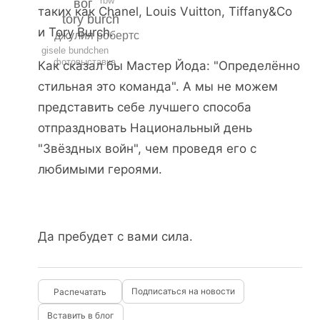
rbw
вог
таких как Chanel, Louis Vuitton, Tiffany&Cо
tory burch
и Tory Burch.
джулия робертс
gisele bundchen
фотовыставка
Как сказал бы Мастер Йода: "Определённо
стильная это команда". А мы не можем
представить себе лучшего способа
отпраздновать Национальный день
"Звёздных войн", чем проведя его с
любимыми героями.
Да пребудет с вами сила.
Подписаться на новости
Вставить в блог