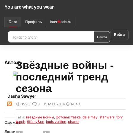
You are what you wear
Блог
Профиль
Inter
M
oda.ru
Войти
Найти
Звёздные войны -
Автор
последний тренд
сезона
Dasha Sawyer
1926
0
05 Мая 2014
14:40
Теги:
звездные войны
,
фотовыставка
,
dale may
,
star wars
,
tory
burch
,
tiffany&co
,
louis vuitton
,
chanel
Одежда
Люди