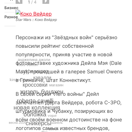
1
/
4
Бизнес
Разное
Star Wars :: Коко Вейдер
Персонажи из "Звёздных войн" серьёзно
повысили рейтинг собственной
популярности, приняв участие в новой
анджелина джоли
фотовыставке художника Дейла Мэя (Dale
louis vuitton
May), прошедшей в галерее Samuel Owens
софи марсо
кавалли
в Гринвиче, штат Коннектикут.
kirsten danst
кроссовки
магазин
жизель бундхен
В своей серии "Лего войны" Дейл
roberto cavalli
запечатлел Дарта Вейдера, робота C-3PO,
новая коллекция
штурмовика и Чубакку, позирующих во
обложка
vogue
всём своём военном достоинстве на фоне
сникерсы
шанель
весна 2014
логотипов самых известных брендов,
одежда