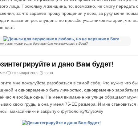
вого лица. Поскольку я женщина, то, возможно, не смогу передать
ожения, за что заранее прошу прощения у всех, за руку меня пой
ода и названия рек опущены по просьбе участников истории, что е
инность
т у вас тоже есть доллары для не верующих в Бога?
зинтегрируйте и дано Вам будет!
529
1
11 Января 2009
16:30
огите мне пожалуйста разобраться в самой себе. Что нужно что бы
щиной и одновременно быть личностью, одновременно зарабатывая 
.сейчас я вообще одна. На меня внимание на улице обращают мужчи
рываю свою грудь, а она у меня 75-ЕЕ размера. И мне становиться 
нсы, макасинчики и закрытую футболочку/блузочку