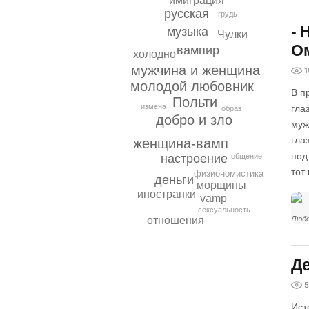
имиграция
русская
грудь
- 
музыка
Чулки
О
вампир
холодно
мужчина и женщина
1
молодой любовник
В п
Польти
измена
гла
образ
добро и зло
муж
гла
женщина-вамп
под
общение
настроение
тот 
физиономистика
деньги
морщины
иностранки
vamp
сексуальность
отношения
Любо
Де
5
Ист