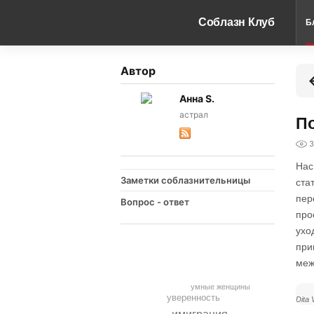
Соблазн Клуб
Б
Автор
Анна S.
астрал
П
3
Нас
Заметки соблазнительницы
ста
пер
Вопрос - ответ
про
ухо
при
меж
умные женщины
уверенность
Dita