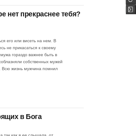
ире нет прекраснее тебя?
ся его или висеть на нем. В
есь не прикасаться к своему
 мужа гораздо важнее быть в
 соблазняли собственных мужей
в. Всю жизнь мужчина помнил
рящих в Бога
а так как я ее слышала, от