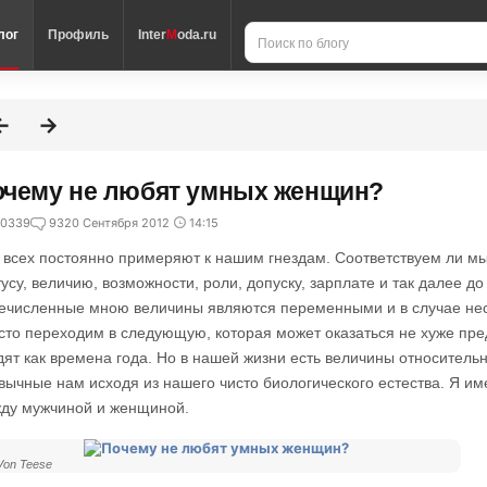
лог
Профиль
Inter
M
oda.ru
очему не любят умных женщин?
0339
93
20 Сентября 2012
14:15
 всех постоянно примеряют к нашим гнездам. Соответствуем ли м
тусу, величию, возможности, роли, допуску, зарплате и так далее до
ечисленные мною величины являются переменными и в случае нес
сто переходим в следующую, которая может оказаться не хуже пр
дят как времена года. Но в нашей жизни есть величины относитель
вычные нам исходя из нашего чисто биологического естества. Я и
ду мужчиной и женщиной.
 Von Teese