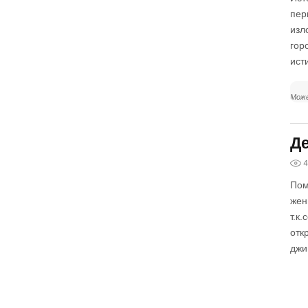
пер
изл
гор
ист
Може
Де
4
Пом
жен
т.к
отк
джи