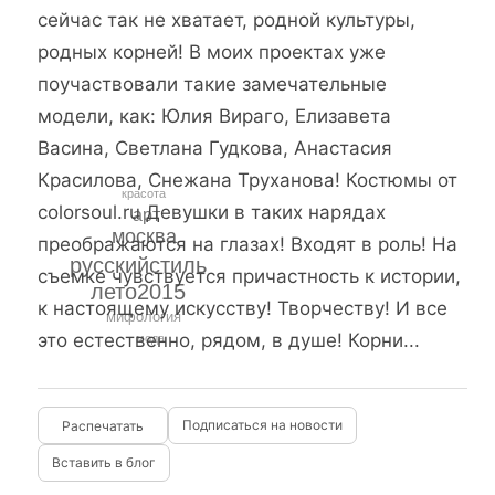
сейчас так не хватает, родной культуры,
родных корней! В моих проектах уже
поучаствовали такие замечательные
модели, как: Юлия Вираго, Елизавета
Васина, Светлана Гудкова, Анастасия
Красилова, Снежана Труханова! Костюмы от
красота
colorsoul.ru Девушки в таких нарядах
арт
москва
преображаются на глазах! Входят в роль! На
русскийстиль
съемке чувствуется причастность к истории,
лето2015
к настоящему искусству! Творчеству! И все
мифология
это естественно, рядом, в душе! Корни...
мода
Подписаться на новости
Вставить в блог