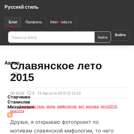
Руссикй стиль
Блог
Профиль
Inter
M
oda.ru
Войти
Найти
Славянское лето
Автор
2015
6229
0
12 Августа 2015
12:32
Старченко
Станислав
Теги:
русскийстиль
,
мода
,
мифология
,
арт
,
москва
,
лето2015
,
Михайлович
красота
Друзья, я открываю фотопроект по
мотивам славянской мифологии, то чего