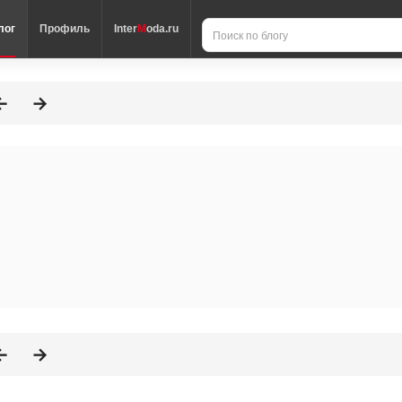
лог
Профиль
Inter
M
oda.ru