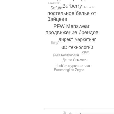
asos.com
Burberry
Elie Saab
Safura
постельное белье от
Зайцева
PFW Menswear
продвижение брендов
директ-маркетинг
Sony
3D-технологии
CFW
Катя Ковтунович
Денис Симачев
fashion-журналистика
Ermenedgildo Zegna