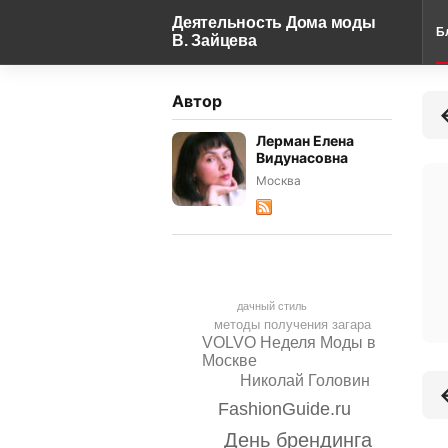
Деятельность Дома моды
Б
В. Зайцева
Автор
Лерман Елена
Видунасовна
Москва
дачный стиль
методы получения загара
VOLVO Неделя Моды в
Москве
Николай Головин
FashionGuide.ru
День брендинга