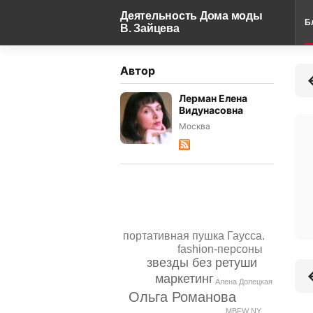
Деятельность Дома моды
Б
В. Зайцева
Автор
Лерман Елена
Видунасовна
Москва
портативная пушка Гаусса.
fashion-персоны
звезды без ретуши
маркетинг
Алена Долецкая
Ольга Романова
MBFW NY