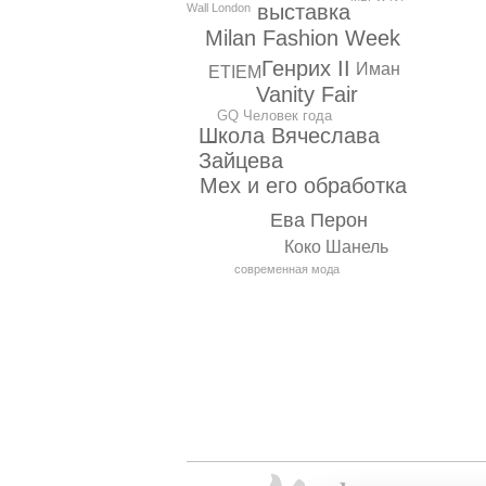
выставка
Wall London
Milan Fashion Week
Генрих II
Иман
ETIEM
Vanity Fair
GQ Человек года
Школа Вячеслава
Зайцева
Мех и его обработка
Ева Перон
Коко Шанель
современная мода