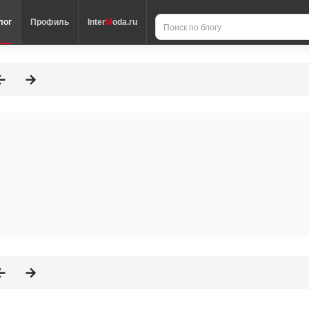
лог
Профиль
Inter
M
oda.ru