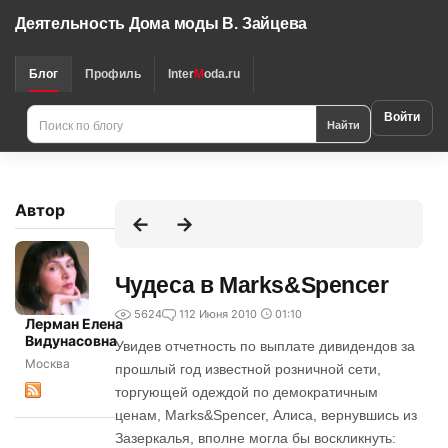
Деятельность Дома моды В. Зайцева
Блог
Профиль
Inter
M
oda.ru
Войти
Найти
Автор
Чудеса в Marks&Spencer
5624
1
12 Июня 2010
01:10
Лерман Елена
Видунасовна
Увидев отчетность по выплате дивидендов за
Москва
прошлый год известной розничной сети,
торгующей одеждой по демократичным
ценам, Marks&Spencer, Алиса, вернувшись из
Зазеркалья, вполне могла бы воскликнуть: