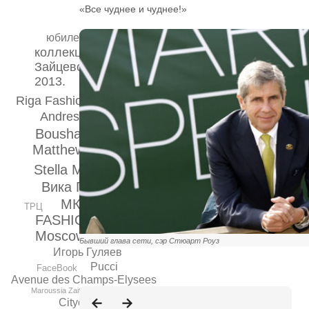
«Все чуднее и чуднее!»
юбилей Зайцева
коллекция Маруси
Зайцевой весна-лето
2013.
Riga Fashion Week
Andressen Horowitz
Boushara Jarrar
Matthew Williamson
Stella McCartney
Вика Газинская
МКС
GFW
ТРЦ
FASHION HOUSE
Moscow
Бывший глава сети, сэр Стюарт Роуз
Игорь Гуляев
Pucci
FaceBook
Avenue des Champs-Elysees
Maroussia Zaitseva
Citycelebrity.ru