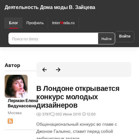
Деятельность Дома моды В. Зайцева
Блог
Профиль
Inter
M
oda.ru
Войти
Найти
Автор
В Лондоне открывается
конкурс молодых
Лерман Елена
дизайнеров
Видунасовна
Москва
3797
0
02 Июня 2010
12:00
Общенациональный конкурс во главе с
Джоном Гальяно, ставит перед собой
амбициозные задачи.