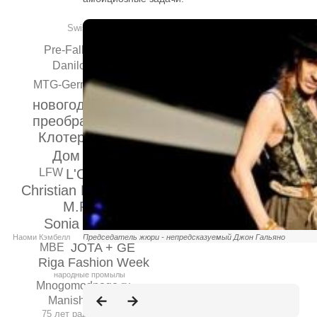
Swiss Textile Award
Helmut Lang
Pre-Fall 2011
Danilo Venturi
MTG-Germany
новогодние
преображения
Клотер Рапай
Дом Моды
L'Oreal
LFW
Hi-tech
Christian Louboutin
M.Reason
Sonia Rykiel
Наоми Кэмбелл
Председатель жюри - непредсказуемый Джон Гальяно
JOTA + GE
MBE
Riga Fashion Week
народные промылы
Mnogomodnogo.ru
Manish Arora
75 лет радости бытия