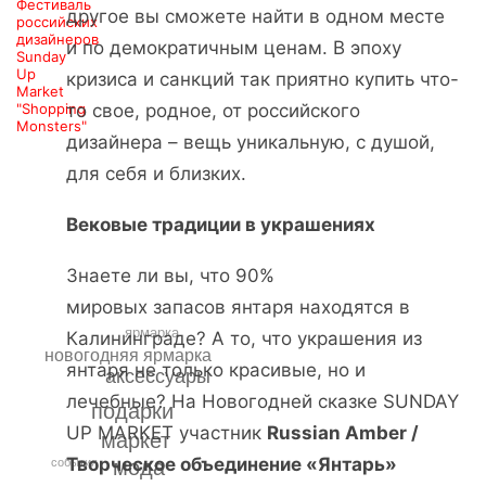
Фестиваль
другое вы сможете найти в одном месте
российских
дизайнеров
и по демократичным ценам. В эпоху
Sunday
Up
кризиса и санкций так приятно купить что-
Market
"Shopping
то свое, родное, от российского
Monsters"
дизайнера – вещь уникальную, с душой,
для себя и близких.
Вековые традиции в украшениях
Знаете ли вы, что 90%
мировых запасов янтаря находятся в
ярмарка
Калининграде? А то, что украшения из
новогодняя ярмарка
янтаря не только красивые, но и
аксессуары
лечебные? На Новогодней сказке SUNDAY
подарки
UP MARKET участник
Russian Amber /
маркет
Творческое объединение «Янтарь»
мода
события