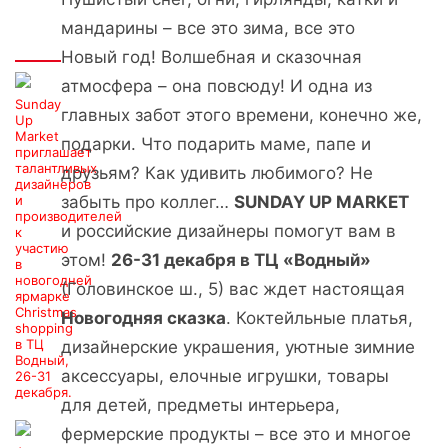
мандарины – все это зима, все это
Интересно
Новый год! Волшебная и сказочная
атмосфера – она повсюду! И одна из
Sunday
главных забот этого времени, конечно же,
Up
Market
подарки. Что подарить маме, папе и
приглашает
талантливых
друзьям? Как удивить любимого? Не
дизайнеров
и
забыть про коллег…
SUNDAY UP MARKET
производителей
и российские дизайнеры помогут вам в
к
участию
этом!
26-31 декабря в ТЦ «Водный»
в
новогодней
(Головинское ш., 5) вас ждет настоящая
ярмарке
Christmas
Новогодняя сказка
. Коктейльные платья,
shopping
в ТЦ
дизайнерские украшения, уютные зимние
Водный,
аксессуары, елочные игрушки, товары
26-31
декабря.
для детей, предметы интерьера,
фермерские продукты – все это и многое