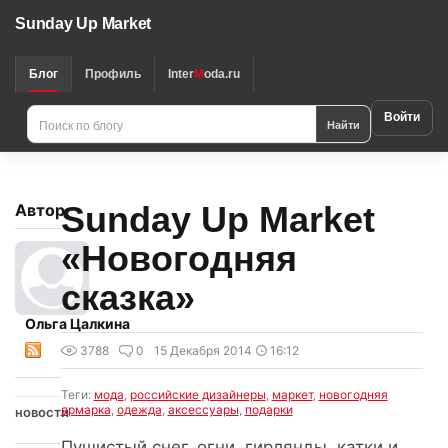
Sunday Up Market
Блог
Профиль
Inter
M
oda.ru
Войти
Найти
Sunday Up Market
Автор
«Новогодняя
сказка»
Ольга Цалкина
3788
0
15 Декабря 2014
16:12
Теги:
мода
,
российские дизайнеры
,
маркет
,
новогодняя
ярмарка
,
одежда
,
аксессуары
,
подарки
новости
Пушистый снег, огни, гирлянды, катки и