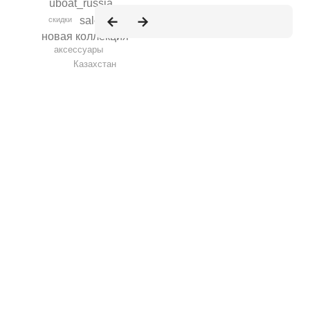
uboat_russia
мода
sale
скидки
новая коллекция
аксессуары
Казахстан