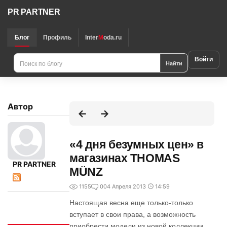
PR PARTNER
Блог
Профиль
Inter
M
oda.ru
Войти
Найти
Автор
«4 дня безумных цен» в
магазинах THOMAS
PR PARTNER
MÜNZ
1155
0
04 Апреля 2013
14:59
Настоящая весна еще только-только
вступает в свои права, а возможность
Интересно
приобрести модели из новой коллекции