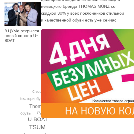
немецкого бренда THOMAS MÜNZ со
скидкой 30% у всех поклонников стильной
и качественной обуви есть уже сейчас.
В ЦУМе открылся
новый корнер U-
BOAT
Crocus Group
Екатеринбург
Thomas Munz
сумки
обувь
U-BOAT
TSUM