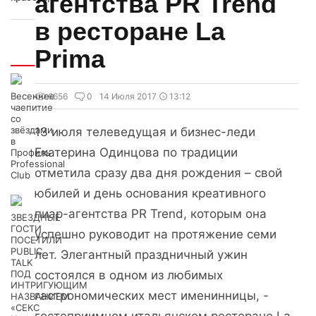
агентства PR Trend
в ресторане La
Prima
Интересно
Весеннее
6656
0
14 Июля 2017
13:12
чаепитие
со
звёздами
13 июля телеведущая и бизнес-леди
в
Екатерина Одинцова по традиции
Профиль
Professional
отметила сразу два дня рождения – свой
Club
юбилей и день основания креативного
пиар-агентства PR Trend, которым она
ЗВЕЗДНЫЕ
ГОСТИ
успешно руководит на протяжение семи
ПОСЕТИЛИ
PUBLIC
лет. Элегантный праздничный ужин
TALK
ПОД
состоялся в одном из любимых
ИНТРИГУЮЩИМ
гастрономических мест именинницы, -
НАЗВАНИЕМ
«СЕКС