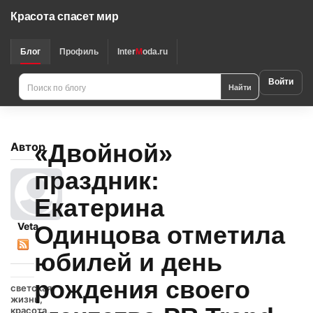
Красота спасет мир
Блог
Профиль
Inter
M
oda.ru
Войти
Найти
«Двойной»
Автор
праздник:
Екатерина
Veta
Одинцова отметила
юбилей и день
рождения своего
светская
жизнь,
красота,