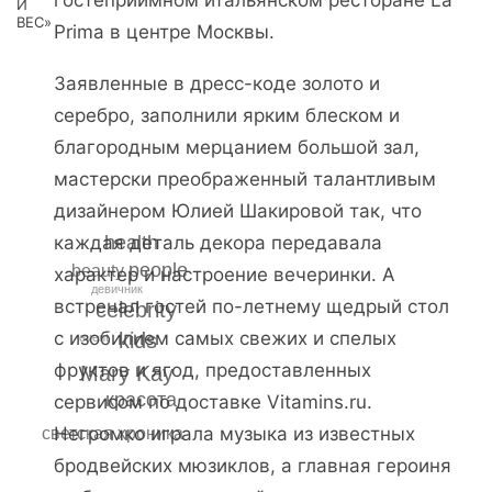
гостеприимном итальянском ресторане La
И
ВЕС»
Prima в центре Москвы.
Заявленные в дресс-коде золото и
серебро, заполнили ярким блеском и
благородным мерцанием большой зал,
мастерски преображенный талантливым
дизайнером Юлией Шакировой так, что
health
каждая деталь декора передавала
people
beauty
характер и настроение вечеринки. А
девичник
встречал гостей по-летнему щедрый стол
celebrity
с изобилием самых свежих и спелых
kids
event
фруктов и ягод, предоставленных
Mary Kay
красота
сервисом по доставке Vitamins.ru.
Негромко играла музыка из известных
светская хроника
бродвейских мюзиклов, а главная героиня