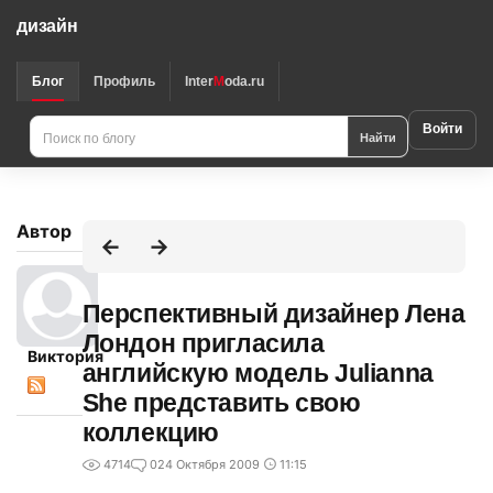
дизайн
Блог
Профиль
Inter
M
oda.ru
Войти
Найти
Автор
Перспективный дизайнер Лена
Лондон пригласила
Виктория
английскую модель Julianna
She представить свою
коллекцию
4714
0
24 Октября 2009
11:15