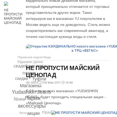
кардинально новым дизайном магазина,
который принципиально отличается от торговых
НЕ
представительств других марок. Таких
ПРОПУСТИ
МАЙСКИЙ
интерьеров как в магазинах YJ покупателям в
ЦЕНОПАД
Москве видеть еще не доводилось. Стиль можно
охарактеризовать как современный авангард, а
точнее настоящая кузница моды и стиля.
Парижская неделя Моды
Юдашкин Джинс
свадебные платья
НЕ ПРОПУСТИ МАЙСКИЙ
платья
ЦЕНОПАД
туфли
скидки
4901
0
16 Мая 2011
14:46
Магазины
С 19 мая во всех магазинах «YUDASHKIN
Yudashkin Jeans
JEANS» будет проходить специальная акция -
Париж
Nivea
«Майский Ценопад».
аксессуары
Юдашкин
акции
Вегас