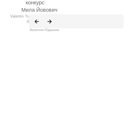
конкурс
Мила Йовович
Valentin Yudashkin
Яйца Фаберже
Валентин Юдашкин