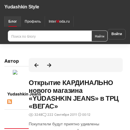
Yudashkin Style
Блог
Профиль
Inter
M
oda.ru
Войти
Найти
Автор
Открытие КАРДИНАЛЬНО
нового магазина
Yudashkin Jeans
«YUDASHKIN JEANS» в ТРЦ
«ВЕГАС»
3248
2
22 Сентября 2011
00:12
Интересно
Покупатели будут приятно удивлены