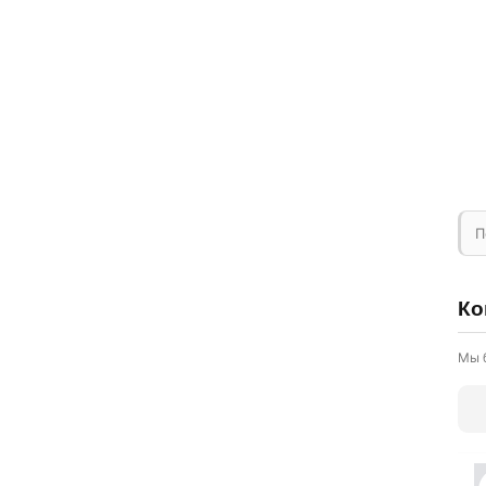
П
Ко
Мы 