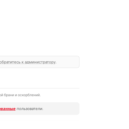
обратитесь к администратору
.
й брани и оскорблений.
ованные
пользователи.