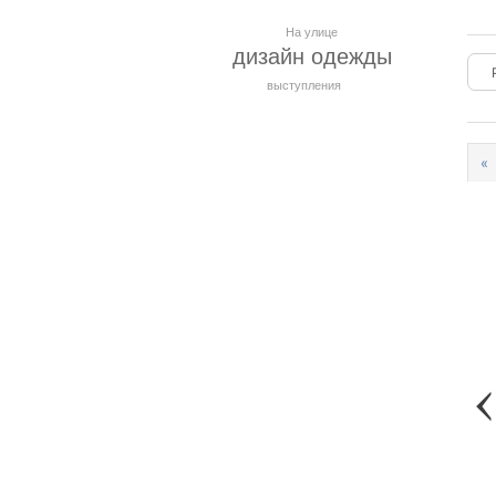
На улице
дизайн одежды
выступления
«