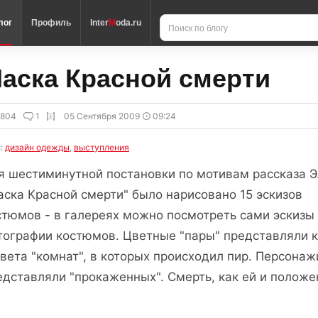
лог
Профиль
Inter
M
oda.ru
аска Красной смерти
5804
1
05 Сентября 2009
09:24
и:
дизайн одежды
,
выступления
я шестиминутной постановки по мотивам рассказа Э
аска Красной смерти" было нарисовано 15 эскизов
стюмов - в галереях можно посмотреть сами эскизы
тографии костюмов. Цветные "пары" представляли ка
цвета "комнат", в которых происходил пир. Персона
едставляли "прокаженных". Смерть, как ей и положе