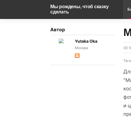
Мы рождены, чтоб сказку
Б
сделать
М
Автор
Yutaka Oka
Москва
Тег
Дл
"М
ко
фо
и 
пр