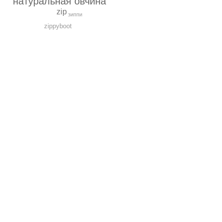
натуральная овчина
zip
зиппи
zippyboot