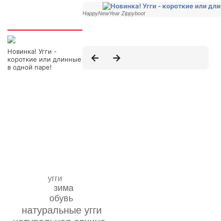
HappyNewYear Zippyboot
Интересно
Новинка! Угги -
короткие или длинные
в одной паре!
угги
зима
обувь
натуральные угги