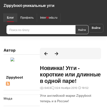
Zippyboot-уникальные угги
Блог
Профиль
Inter
M
oda.ru
Войти
Найти
Автор
Новинка! Угги -
короткие или длинные
Zippyboot
в одной паре!
6403
0
24 Ноября 2010
19:52
Угги английской марки Zippyboot
Мода
теперь и в России!