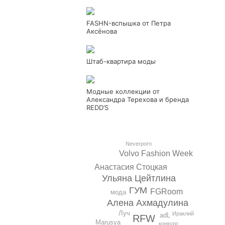
FASHN-вспышка от Петра
Аксёнова
Штаб-квартира моды
Модные коллекции от
Александра Терехова и бренда
REDD’S
Neverporn
Volvo Fashion Week
Анастасия Стоцкая
Ульяна Цейтлина
ГУМ
FGRoom
мода
Алена Ахмадулина
Луч
Ираклий
adL
RFW
Marusya
конкурс