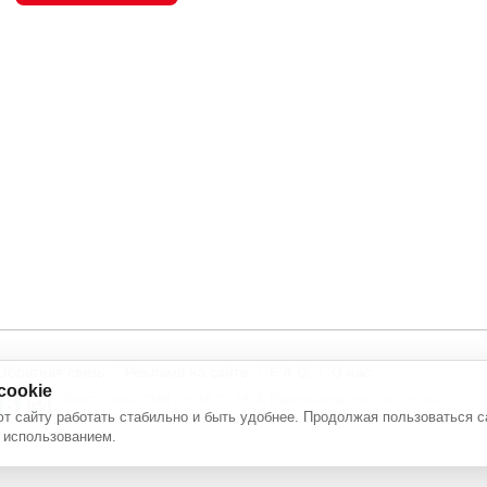
Обратная связь
Реклама на сайте
F.A.Q.
О нас
cookie
Электронное СМИ рег. № 77-4978. Перепечатка текстов - только
с активной ссылкой на источник
т сайту работать стабильно и быть удобнее. Продолжая пользоваться с
 использованием.