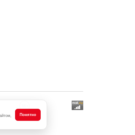
Понятно
айтом,