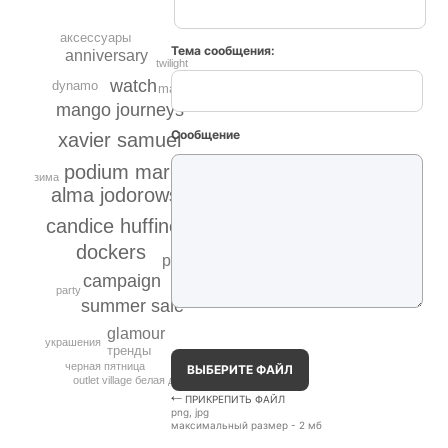
аксессуары
Тема сообщения:
anniversary
twilight
watch
dynamo
madrid
mango journeys
Сообщение
xavier samuel
podium market
зима
alma jodorowsky
unode50
candice huffine
model
dockers
pz
campaign
party
summer sale
glamour
украшения
тренды
черная пятница
ВЫБЕРИТЕ ФАЙЛ
outlet village белая дача
ПРИКРЕПИТЬ ФАЙЛ
png, jpg
максимальный размер - 2 мб