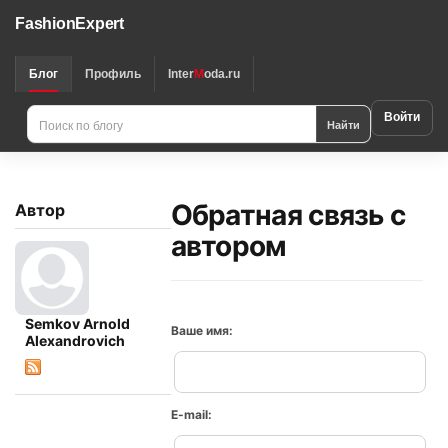
FashionExpert
Блог
Профиль
Inter
M
oda.ru
Войти
Найти
Обратная связь с
Автор
автором
Semkov Arnold
Ваше имя:
Alexandrovich
E-mail: