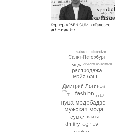
Корнер ARSENICUM в «Галерее
pr?t-a-porte»
nutsa modebadze
Санкт-Петербург
русские дизайнеры
мода
распродажа
майя баш
Дмитрий Логинов
rfw
fashion
ТЦ
ss10
нуца модебадзе
мужская мода
сумки
клатч
dmitry loginov
poetry day