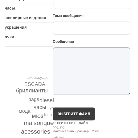
часы
Тема сообщения:
ювелирные изделия
украшения
очки
Сообщение
аксессуары
ESCADA
бриллианты
bags
diesel
часы
сумки
мода
ВЫБЕРИТЕ ФАЙЛ
мюз
fashion
maisonque
ПРИКРЕПИТЬ ФАЙЛ
png, jpg
acessories
максимальный размер - 2 мб
watches