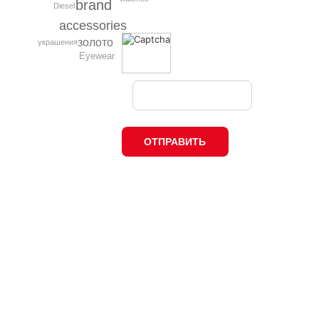
brand
Diesel
accessories
золото
украшения
Eyewear