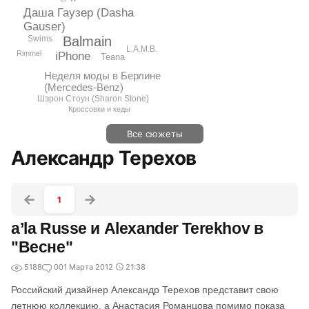
Даша Гаузер (Dasha
Gauser)
Swims
Balmain
L.A.M.B.
Rimmel
iPhone
Teana
Неделя моды в Берлине
(Mercedes-Benz)
Шэрон Стоун (Sharon Stone)
Кроссовки и кеды
Все сюжеты
Александр Терехов
1
a’la Russe и Alexander Terekhov в
"Весне"
5188
0
01 Марта 2012
21:38
Российский дизайнер Александр Терехов представит свою
летнюю коллекцию, а Анастасия Романцова помимо показа