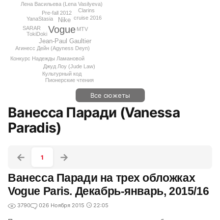
Лена Васильева (Lena Vasilyeva)
Clarins
Pre-fall 2012
cruise 2016
YanaStasia
Nike
Vogue
SARAR
MTV
TokiDoki
Jean-Paul Gaultier
Агинесс Дейн (Agyness Deyn)
Конкурс Надежды Ламановой
Джуд Лоу (Jude Law)
Культурный код
Пионерские чтения
Все сюжеты
Ванесса Паради (Vanessa
Paradis)
1
Ванесса Паради на трех обложках
Vogue Paris. Декабрь-январь, 2015/16
3790
0
26 Ноября 2015
22:05