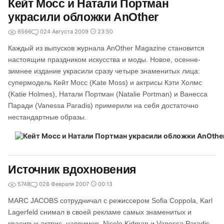
Кейт Мосс и Натали Портман
украсили обложки AnOther
6566
0
24 Августа 2009
23:50
Каждый из выпусков журнала AnOther Magazine становится
настоящим праздником искусства и моды. Новое, осенне-
зимнее издание украсили сразу четыре знаменитых лица:
супермодель Кейт Мосс (Kate Moss) и актрисы Кэти Холмс
(Katie Holmes), Натали Портман (Natalie Portman) и Ванесса
Паради (Vanessa Paradis) примерили на себя достаточно
нестандартные образы.
Источник вдохновения
5748
0
28 Февраля 2007
00:13
MARC JACOBS сотрудничал с режиссером Sofia Coppola, Karl
Lagerfeld снимал в своей рекламе самых знаменитых и
красивых актрис, например, Nicole Kidman и Vanessa Paradis.