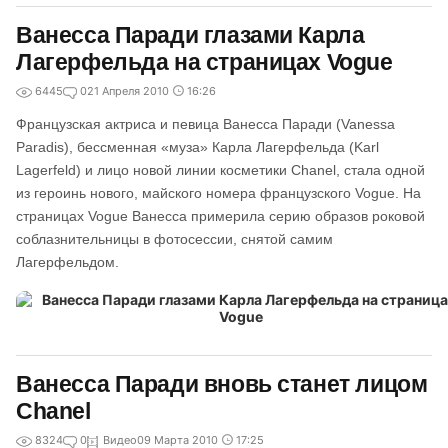
Ванесса Паради глазами Карла
Лагерфельда на страницах Vogue
6445
0
21 Апреля 2010
16:26
Французская актриса и певица Ванесса Паради (Vanessa
Paradis), бессменная «муза» Карла Лагерфельда (Karl
Lagerfeld) и лицо новой линии косметики Chanel, стала одной
из героинь нового, майского номера французского Vogue. На
страницах Vogue Ванесса примерила серию образов роковой
соблазнительницы в фотосессии, снятой самим
Лагерфельдом.
Ванесса Паради вновь станет лицом
Chanel
8324
0
Видео
09 Марта 2010
17:25