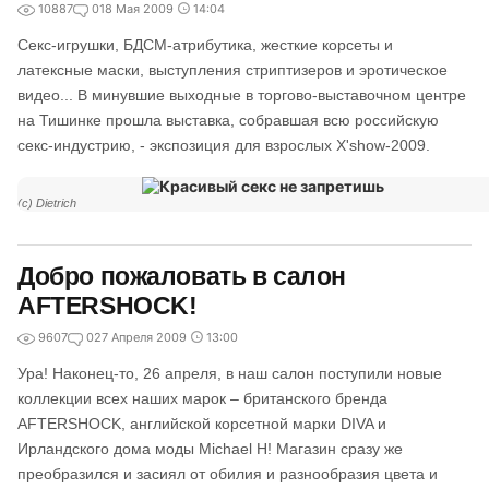
10887
0
18 Мая 2009
14:04
Секс-игрушки, БДСМ-атрибутика, жесткие корсеты и
латексные маски, выступления стриптизеров и эротическое
видео... В минувшие выходные в торгово-выставочном центре
на Тишинке прошла выставка, собравшая всю российскую
секс-индустрию, - экспозиция для взрослых X'show-2009.
(с) Dietrich
Добро пожаловать в салон
AFTERSHOCK!
9607
0
27 Апреля 2009
13:00
Ура! Наконец-то, 26 апреля, в наш салон поступили новые
коллекции всех наших марок – британского бренда
AFTERSHOCK, английской корсетной марки DIVA и
Ирландского дома моды Michael H! Магазин сразу же
преобразился и засиял от обилия и разнообразия цвета и