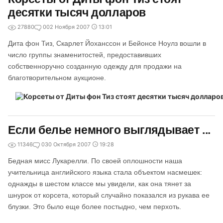
десятки тысяч долларов
27880
0
02 Ноября 2007
13:01
Дита фон Тиз, Скарлет Йоханссон и Бейонсе Ноулз вошли в
число группы знаменитостей, предоставивших
собственноручно созданную одежду для продажи на
благотворительном аукционе.
Если белье немного выглядывает ...
11346
0
30 Октября 2007
19:28
Бедная мисс Лукарелли. По своей оплошности наша
учительница английского языка стала объектом насмешек:
однажды в шестом классе мы увидели, как она тянет за
шнурок от корсета, который случайно показался из рукава ее
блузки. Это было еще более постыдно, чем перхоть.