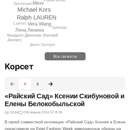
Frankie Morello
Mexx
Deichmann
Michael Kors
Ralph LAUREN
Vera Wang
Catimini
Sabotage
Лена Ленина
Кендалл Дженнер (Kendall
Jenner)
Дикая Орхидея
Все сюжеты
Корсет
1
2
«Райский Сад» Ксении Скибуновой и
Елены Белокобыльской
2634
0
18 Апреля 2014
15:16
В своей совместной коллекции «Райский Сад» Ксения и Елена
представили на Estet Fashion Week завершенные образы на