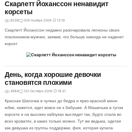
Скарлетт Йоханссон ненавидит
корсеты
8039
0
09 Ноября 2006
13:19
Скарлетт Йоханссон недавно разочаровала легионы своих
поклонников-мужчин, заявив, что больше никогда не наденет
корсет
День, когда хорошие девочки
становятся плохими
4984
1
20 Октября 2006
18:31
Красная Шапочка в чулках до бедра и ярко-красной мини-
юбке, кажется, идет вовсе не к бабушке. А Машенька в тугом
корсете и на высоких каблуках выглядит так, будто спала во
всех кроватях, в каких только можно. Тут же ведьма, одетая
как девушка из группы поддержки, фея, которая купила