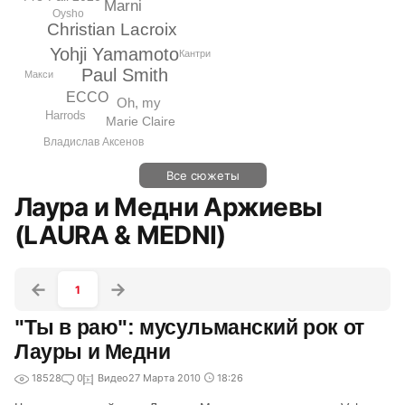
Marni
Oysho
Christian Lacroix
Yohji Yamamoto
Кантри
Paul Smith
Макси
ECCO
Oh, my
Harrods
Marie Claire
Владислав Аксенов
Все сюжеты
Лаура и Медни Аржиевы
(LAURA & MEDNI)
1
"Ты в раю": мусульманский рок от
Лауры и Медни
18528
0
Видео
27 Марта 2010
18:26