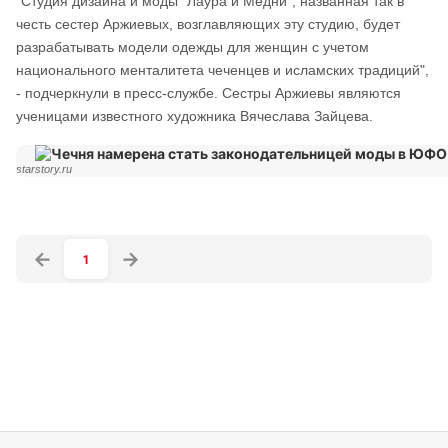
"Студия дизайна и моды "Лаура и Медни", названная так в
честь сестер Аржиевых, возглавляющих эту студию, будет
разрабатывать модели одежды для женщин с учетом
национального менталитета чеченцев и исламских традиций",
- подчеркнули в пресс-службе. Сестры Аржиевы являются
ученицами известного художника Вячеслава Зайцева.
starstory.ru
1