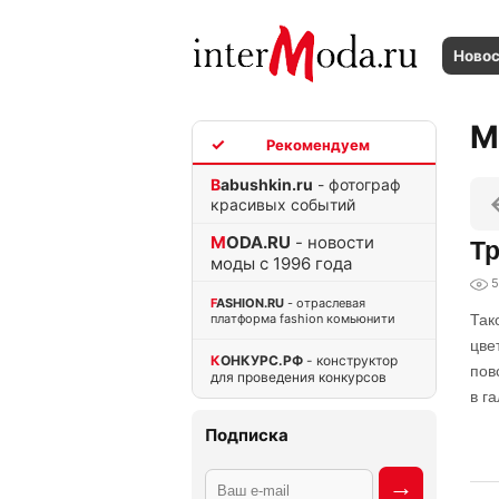
Ново
М
TOP
Babushkin.ru
- фотограф
красивых событий
MODA.RU
- новости
Тр
моды с 1996 года
5
FASHION.RU
- отраслевая
платформа fashion комьюнити
Так
цве
КОНКУРС.РФ
- конструктор
пов
для проведения конкурсов
в г
Подписка