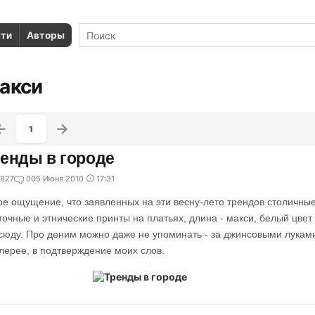
сти
Авторы
акси
1
енды в городе
827
0
05 Июня 2010
17:31
ое ощущение, что заявленных на эти весну-лето трендов столичны
точные и этнические принты на платьях, длина - макси, белый цвет - в
сюду. Про деним можно даже не упоминать - за джинсовыми луками 
алерее, в подтверждение моих слов.