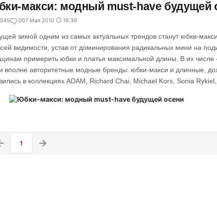
ки-макси: модный must-have будущей 
545
0
07 Мая 2010
16:36
ущей зимой одним из самых актуальных трендов станут юбки-макс
всей видимости, устав от доминирования радикальных мини на поди
щинам примерить юбки и платья максимальной длины. В их числе 
 и вполне авторитетные модные бренды: юбки-макси и длинные, д
вились в коллекциях ADAM, Richard Chai, Michael Kors, Sonia Rykiel, 
1