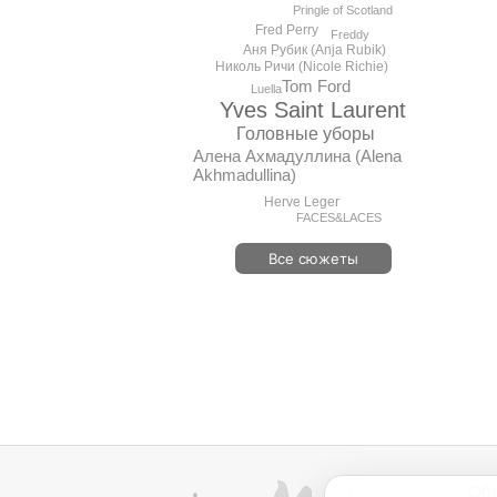
Pringle of Scotland
Fred Perry
Freddy
Аня Рубик (Anja Rubik)
Николь Ричи (Nicole Richie)
Tom Ford
Luella
Yves Saint Laurent
Головные уборы
Алена Ахмадуллина (Alena
Akhmadullina)
Herve Leger
FACES&LACES
Все сюжеты
Об