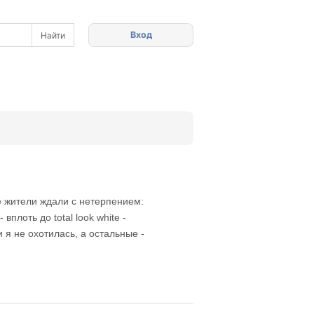
Вход
е жители ждали с нетерпением:
плоть до total look white -
я не охотилась, а остальные -