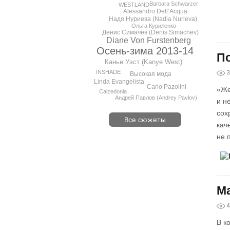
Barbara Schwarzer
WESTLAND
Alessandro Dell’Acqua
Надя Нуриева (Nadia Nurieva)
Ольга Куриленко
Денис Симачёв (Denis Simachёv)
Diane Von Furstenberg
Осень-зима 2013-14
По
Канье Уэст (Kanye West)
INSHADE
3
Высокая мода
Linda Evangelista
Carlo Pazolini
«Же
Calzedonia
Андрей Павлов (Andrey Pavlov)
и н
сох
Все сюжеты
кач
не 
Ma
4
В к