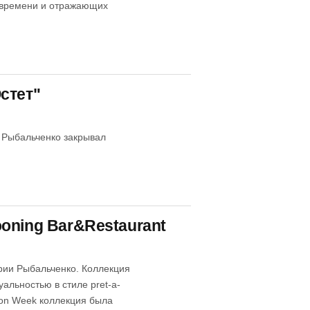
е времени и отражающих
стет"
 Рыбальченко закрывал
oning Bar&Restaurant
арии Рыбальченко. Коллекция
альностью в стиле pret-a-
ion Week коллекция была