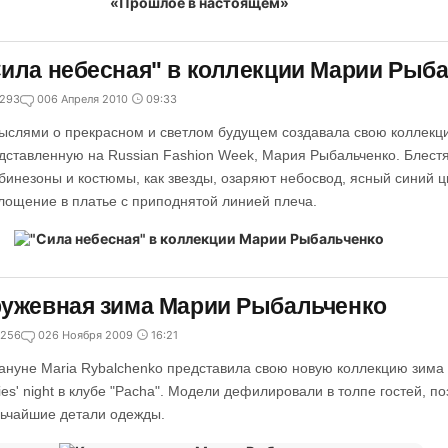
ила небесная" в коллекции Марии Рыб
293
0
06 Апреля 2010
09:33
ыслями о прекрасном и светлом будущем создавала свою коллекц
дставленную на Russian Fashion Week, Мария Рыбальченко. Блес
бинезоны и костюмы, как звезды, озаряют небосвод, ясный синий ц
лощение в платье с приподнятой линией плеча.
ужевная зима Марии Рыбальченко
256
0
26 Ноября 2009
16:21
ануне Maria Rybalchenko представила свою новую коллекцию зима
ies' night в клубе "Pacha". Модели дефилировали в толпе гостей, п
ьчайшие детали одежды.