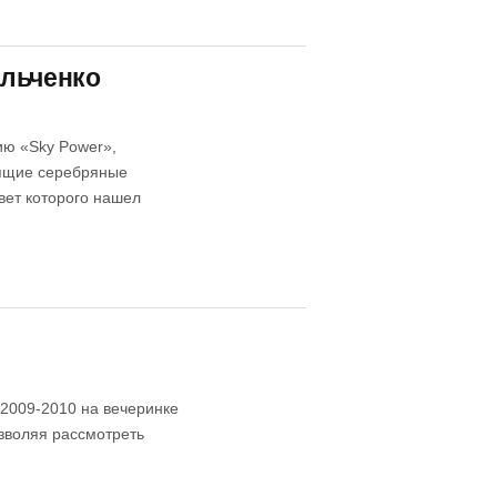
альченко
ию «Sky Power»,
тящие серебряные
вет которого нашел
 2009-2010 на вечеринке
озволяя рассмотреть