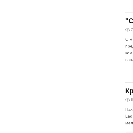
"С
7
С м
пре
ком
воп
Кр
8
Нак
Lad
мел