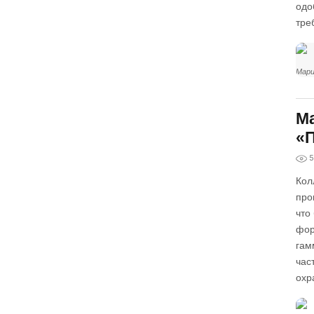
одо
тре
Мари
Ma
«
5
Кол
про
что
фор
гам
час
охр