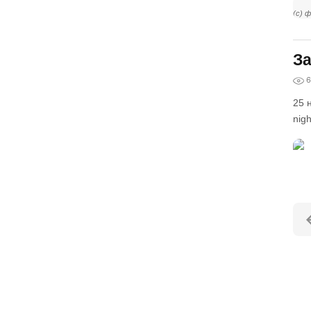
(с) ф
За
6
25 
nigh