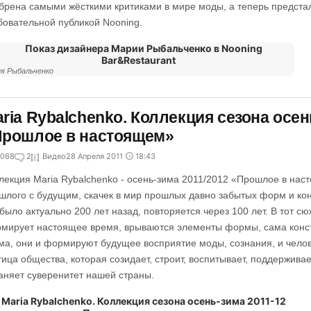
брена самыми жёсткими критиками в мире моды, а теперь предста
бовательной публикой Nooning.
я Рыбальченко
ria Rybalchenko. Коллекция сезона осен
Прошлое в настоящем»
068
2
Видео
28 Апреля 2011
18:43
лекция Maria Rybalchenko - осень-зима 2011/2012 «Прошлое в на
шлого с будущим, скачек в мир прошлых давно забытых форм и кон
 было актуально 200 лет назад, повторяется через 100 лет. В тот сю
мирует настоящее время, врываются элементы формы, сама констр
ма, они и формируют будущее восприятие моды, сознания, и челов
тица общества, которая созидает, строит, воспитывает, поддерживае
аняет суверенитет нашей страны.