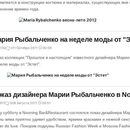
является в конструкции костюма и материалах, существующих вн
енение времен года.
рия Рыбальченко на неделе моды от "Э
732
0
11 Октября 2011
00:06
аз коллекции "Прошлое в настоящем" известного дизайнера Марии
елю моды от "Эстет".
каз дизайнера Марии Рыбальченко в No
911
0
08 Августа 2011
09:51
ту субботу в Nooning Bar&Restaurant состоялся показ дизайнера М
нь-зима приятно удивит удобством, яркими красками и нежной сексу
ter de luxe. Покорив подиумы Russian Fashion Week и Moscow Fash