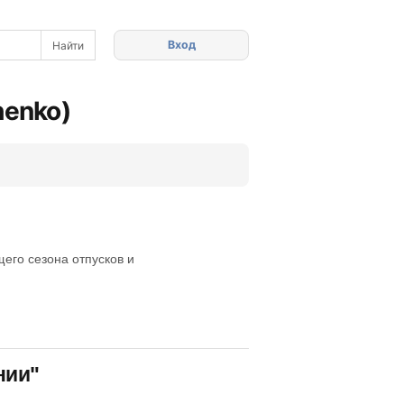
Вход
henko)
его сезона отпусков и
нии"