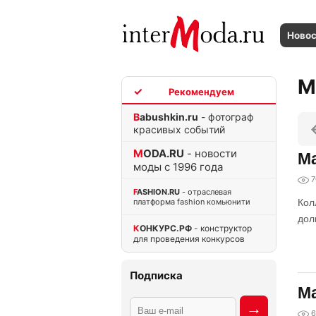
Ново
М
TOP
Babushkin.ru
- фотограф
красивых событий
MODA.RU
- новости
Ma
моды с 1996 года
7
FASHION.RU
- отраслевая
платформа fashion комьюнити
Кол
дол
КОНКУРС.РФ
- конструктор
для проведения конкурсов
Подписка
Ма
6