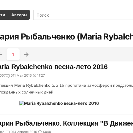
сти
Авторы
ария Рыбальченко (Maria Rybalc
1
ria Rybalchenko весна-лето 2016
057
0
11 Мая 2016
11:27
лекция Maria Rybalchenko S/S 16 пропитана атмосферой предстоящ
гожданных солнечных дней.
рия Рыбальченко. Коллекция "В Движе
921
0
14 Апреля 2016
13:48