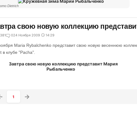
ото Dietrich
втра свою новую коллекцию представи
381
0
24 Ноября 2009
14:29
ноября Maria Rybalchenko представит свою новую весеннюю коллек
t в клубе "Pacha".
1