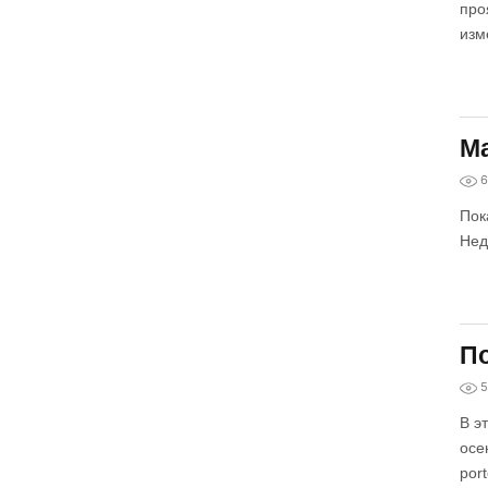
про
изм
Ма
6
Пок
Нед
По
5
В э
осе
por