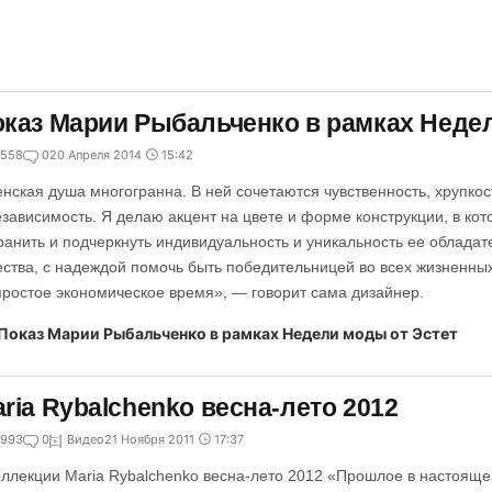
каз Марии Рыбальченко в рамках Недел
558
0
20 Апреля 2014
15:42
нская душа многогранна. В ней сочетаются чувственность, хрупкос
езависимость. Я делаю акцент на цвете и форме конструкции, в ко
ранить и подчеркнуть индивидуальность и уникальность ее обладат
ества, с надеждой помочь быть победительницей во всех жизненных
простое экономическое время», — говорит сама дизайнер.
ria Rybalchenko весна-лето 2012
993
0
Видео
21 Ноября 2011
17:37
оллекции Maria Rybalchenko весна-лето 2012 «Прошлое в настоя