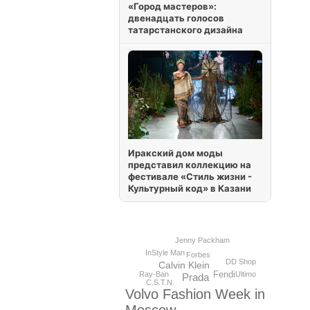
«Город мастеров»:
двенадцать голосов
татарстанского дизайна
Иракский дом моды
представил коллекцию на
фестивале «Стиль жизни -
Культурный код» в Казани
Jenny Packham
InStyle Man
Forbes
DD Shop
Calvin Klein
Fendi
Ultimo
Ray-Ban
Prada
C.S.T.N.
Volvo Fashion Week in
Moscow