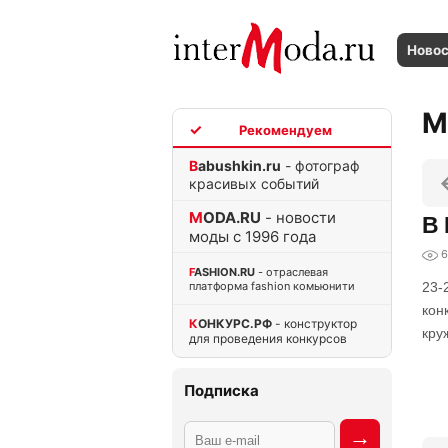
Ново
М
TOP
Babushkin.ru
- фотограф
красивых событий
MODA.RU
- новости
В 
моды с 1996 года
6
FASHION.RU
- отраслевая
платформа fashion комьюнити
23-
кон
КОНКУРС.РФ
- конструктор
кру
для проведения конкурсов
Подписка