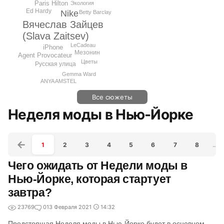
Paris Hilton
Экология
Ed Hardy
Nike
Betty Barclay
Вячеслав Зайцев
(Slava Zaitsev)
LeCadeau
iPhone
Мезонин
Agent Provocateur
Цветы
Русская улица
Gemma Ward
ANYA AMSTEL
Все сюжеты
Неделя моды в Нью-Йорке
1
2
3
4
5
6
7
8
…
Чего ожидать от Недели моды в
Нью-Йорке, которая стартует
завтра?
23769
0
13 Февраля 2021
14:32
Предстоящая Неделя моды в Нью-Йорке будет в основном