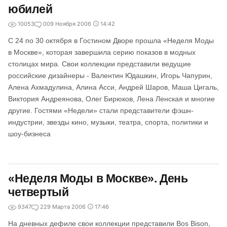
юбилей
10053
0
09 Ноября 2006
14:42
С 24 по 30 октября в Гостином Дворе прошла «Неделя Моды
в Москве», которая завершила серию показов в модных
столицах мира. Свои коллекции представили ведущие
российские дизайнеры - Валентин Юдашкин, Игорь Чапурин,
Алена Ахмадулина, Алина Асси, Андрей Шаров, Маша Цигаль,
Виктория Андреянова, Олег Бирюков, Лена Ленская и многие
другие. Гостями «Недели» стали представители фэшн-
индустрии, звезды кино, музыки, театра, спорта, политики и
шоу-бизнеса
«Неделя Моды в Москве». День
четвертый
9347
2
29 Марта 2006
17:46
На дневных дефиле свои коллекции представили Bos Bison,