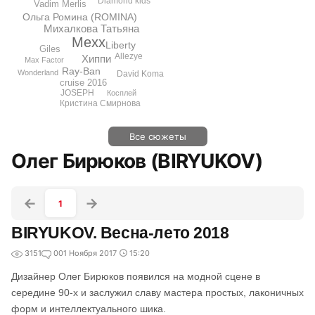
Diamond kids
Vadim Merlis
Ольга Ромина (ROMINA)
Михалкова Татьяна
Mexx
Liberty
Giles
Allezye
Хиппи
Max Factor
Ray-Ban
Wonderland
David Koma
cruise 2016
JOSEPH
Косплей
Кристина Смирнова
Все сюжеты
Олег Бирюков (BIRYUKOV)
1
BIRYUKOV. Весна-лето 2018
3151
0
01 Ноября 2017
15:20
Дизайнер Олег Бирюков появился на модной сцене в
середине 90-х и заслужил славу мастера простых, лаконичных
форм и интеллектуального шика.