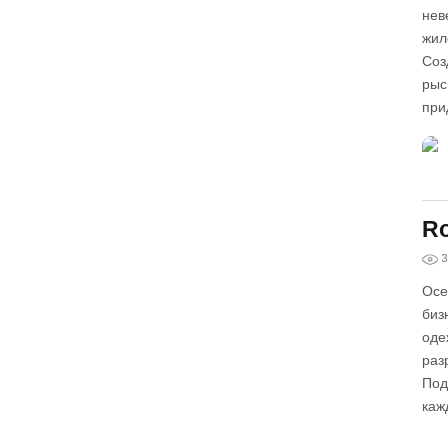
нев
жил
Соз
рыс
при
Ro
3
Осе
биз
оде
раз
Под
каж