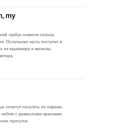
h, my
ий лукбук новинок сезона.
я. Остальная часть поступит в
х из кашемира и вискозы,
витера.
ще хочется погулять по паркам,
 небом с размытыми красками.
них прогулок.