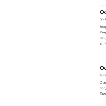
Ос
4
Вед
Ряд
про
удл
Ос
5
Осе
под
Пре