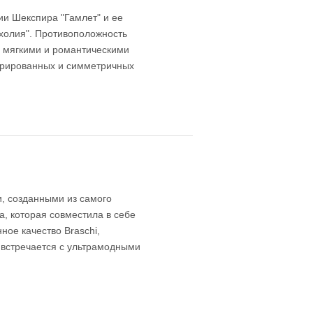
ии Шекспира "Гамлет" и ее
холия". Противоположность
а мягкими и романтическими
турированных и симметричных
, созданными из самого
а, которая совместила в себе
ое качество Braschi,
 встречается с ультрамодными