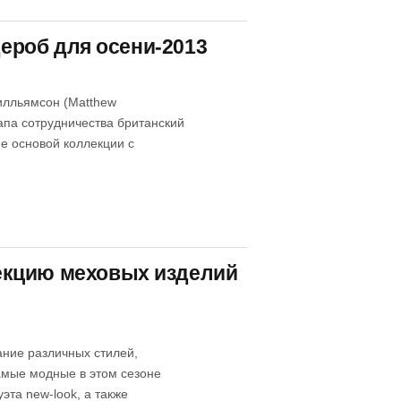
дероб для осени-2013
илльямсон (Matthew
тапа сотрудничества британский
е основой коллекции с
екцию меховых изделий
ание различных стилей,
самые модные в этом сезоне
эта new-look, а также