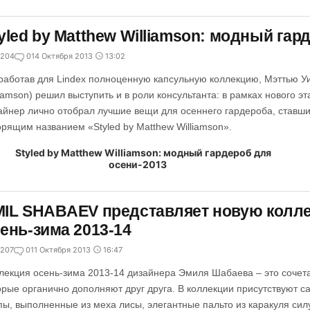
yled by Matthew Williamson: модный гар
204
0
14 Октября 2013
13:02
работав для Lindex полноценную капсульную коллекцию, Мэттью У
liamson) решил выступить и в роли консультанта: в рамках нового э
айнер лично отобрал лучшие вещи для осеннего гардероба, ставши
орящим названием «Styled by Matthew Williamson».
IL SHABAEV представляет новую колл
ень-зима 2013-14
207
0
11 Октября 2013
16:47
лекция осень-зима 2013-14 дизайнера Эмиля Шабаева – это сочет
орые органично дополняют друг друга. В коллекции присутствуют 
пы, выполненные из меха лисы, элегантные пальто из каракуля силу