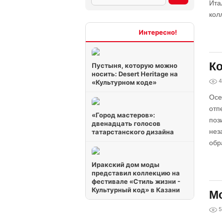
Ита
кол
Интересно
Ко
Пустыня, которую можно
носить: Desert Heritage на
4
«Культурном коде»
Осе
отп
«Город мастеров»:
поз
двенадцать голосов
нез
татарстанского дизайна
обр
Иракский дом моды
представил коллекцию на
фестивале «Стиль жизни -
Культурный код» в Казани
Мо
5