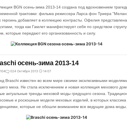
лекция BGN осень-зима 2013-14 создана под вдохновением трагед
ременной трактовки: фильма режиссера Ларса фон Триера "Мелан
х героинь добавляет в коллекцию контрасты. Офелия представлен
уэтами, тогда как Гамлет манифестирует себя по средством струк
м, которые передают его организованность и силу.
aschi осень-зима 2013-14
104
0
24 Октября 2013
14:07
нд Braschi известен во всем мире своими эксклюзивными моделями
шего меха. Не стала исключением и новая коллекция мехового дом
ые актуальные тренды меховой моды грядущего сезона. Традиционн
есомые и роскошные модели меховых изделий, в которых классика
денциями, которые не обошли вниманием все ведущие дома моды.