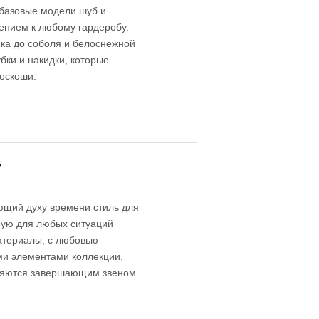
 базовые модели шуб и
нением к любому гардеробу.
ика до соболя и белоснежной
ки и накидки, которые
оскоши.
4
ющий духу времени стиль для
ную для любых ситуаций
материалы, с любовью
и элементами коллекции.
вляются завершающим звеном