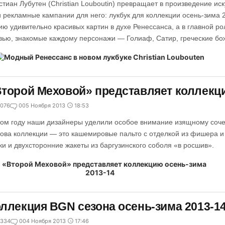
стиан Лубутен (Christian Louboutin) превращает в произведение иск
и рекламные кампании для него: лукбук для коллекции осень-зима 
ию удивительно красивых картин в духе Ренессанса, а в главной ро
вью, знакомые каждому персонажи — Голиаф, Сатир, греческие бо
торой Меховой» представляет коллекци
076
0
05 Ноября 2013
18:53
том году наши дизайнеры уделили особое внимание изящному соч
ова коллекции — это кашемировые пальто с отделкой из фишера и 
ки и двухсторонние жакеты из баргузинского соболя «в росшив».
ллекция BGN сезона осень-зима 2013-1
334
0
04 Ноября 2013
17:46