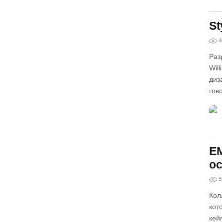
St
4
Раз
Wil
диз
гов
EM
ос
5
Кол
кот
кей