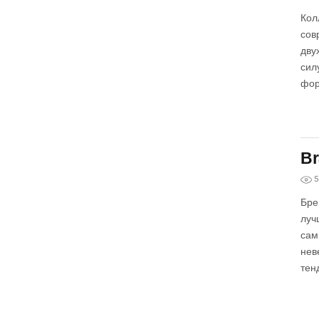
Кол
сов
дву
сил
фор
Br
5
Бре
луч
сам
нев
тен