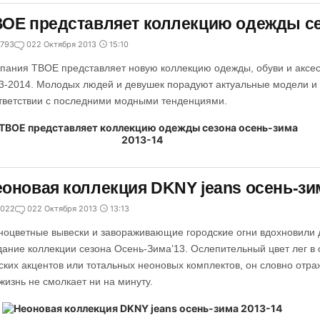
ОЕ представляет коллекцию одежды сез
793
0
22 Октября 2013
15:10
пания ТВОЕ представляет новую коллекцию одежды, обуви и аксе
3-2014. Молодых людей и девушек порадуют актуальные модели и 
тветствии с последними модными тенденциями.
оновая коллекция DKNY jeans осень-зи
022
0
22 Октября 2013
13:13
ноцветные вывески и завораживающие городские огни вдохновили
дание коллекции сезона Осень-Зима’13. Ослепительный цвет лег в 
ских акцентов или тотальных неоновых комплектов, он словно отра
 жизнь не смолкает ни на минуту.