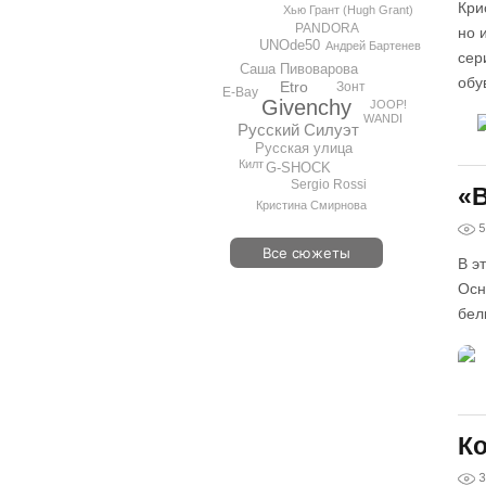
Кри
Хью Грант (Hugh Grant)
PANDORA
но 
UNOde50
Андрей Бартенев
сер
Саша Пивоварова
обу
Etro
Зонт
E-Bay
Givenchy
JOOP!
WANDI
Русский Силуэт
Русская улица
Килт
G-SHOCK
Sergio Rossi
«В
Кристина Смирнова
5
Все сюжеты
В э
Осн
бел
Ко
3