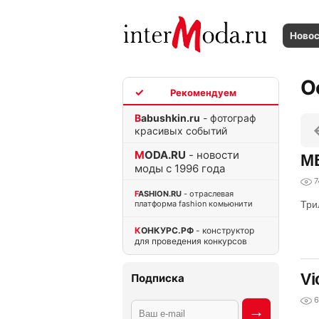
Ново
О
TOP
Babushkin.ru
- фотограф
красивых событий
MODA.RU
- новости
ME
моды с 1996 года
7
FASHION.RU
- отраслевая
платформа fashion комьюнити
Три
КОНКУРС.РФ
- конструктор
для проведения конкурсов
Vi
Подписка
6