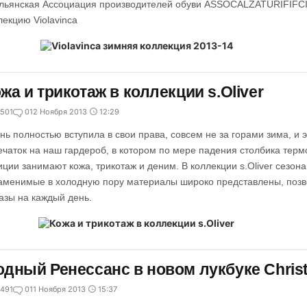
льянская Ассоциация производителей обуви ASSOCALZATURIFIFCI
лекцию Violavinca
жа и трикотаж в коллекции s.Oliver
501
0
12 Ноября 2013
12:29
нь полностью вступила в свои права, совсем не за горами зима, и
ечаток на наш гардероб, в котором по мере падения столбика тер
иции занимают кожа, трикотаж и деним. В коллекции s.Oliver сезона
аменимые в холодную пору материалы широко представлены, позв
азы на каждый день.
дный Ренессанс в новом лукбуке Christ
491
0
11 Ноября 2013
15:37