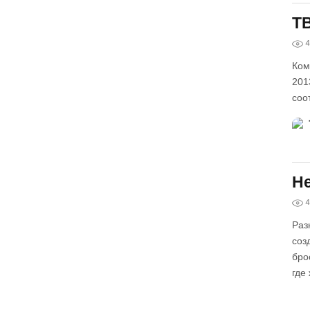
ТВ
4
Ком
201
соо
Не
4
Раз
соз
бро
где