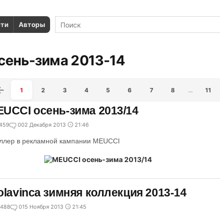
сти
Авторы
сень-зима 2013-14
1
2
3
4
5
6
7
8
…
11
UCCI осень-зима 2013/14
459
0
02 Декабря 2013
21:46
ллер в рекламной кампании MEUCCI
olavinca зимняя коллекция 2013-14
488
0
15 Ноября 2013
21:45