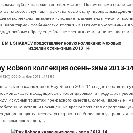
есомые шубы и накидки в японском стиле. Неизменными остаются
етов из соболя, куницы и рыси, которые станут прекрасным допол
давая коллекцию, дизайнер использует разные виды меха: от крол
и. Характерной особенностью коллекции являются укороченные шуб
дадут любому образу еще больше элегантности, женственности и р
y Robson коллекция осень-зима 2013-1
643
0
09 Октября 2013
15:59
нне-зимняя коллекция от Roy Robson 2013-14 создаёт соответству
несмена, часто находящегося в командировках, и предлагает удоб
жду. Искусный трикотаж прекрасного качества, слегка «варёные» 
работанные детали и насыщенные краски являются определяющим
ходящие по цвету аксессуары играют всё более важную роль и я
дого комплекта одежды.