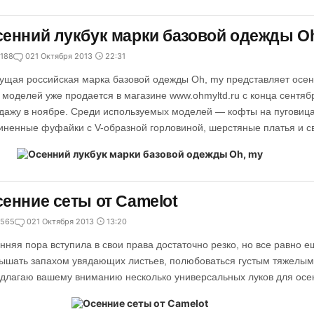
енний лукбук марки базовой одежды O
188
0
21 Октября 2013
22:31
ущая российская марка базовой одежды Oh, my представляет осенн
 моделей уже продается в магазине www.ohmyltd.ru с конца сентябр
дажу в ноябре. Среди используемых моделей — кофты на пуговица
иненные фуфайки с V-образной горловиной, шерстяные платья и с
енние сеты от Camelot
565
0
21 Октября 2013
13:20
нняя пора вступила в свои права достаточно резко, но все равно е
ышать запахом увядающих листьев, полюбоваться густым тяжелым
длагаю вашему вниманию несколько универсальных луков для осен