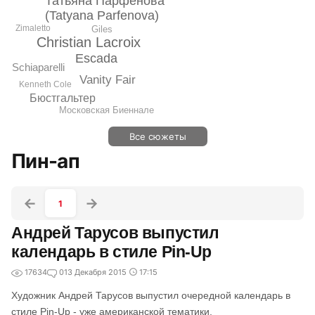
Татьяна Парфенова
(Tatyana Parfenova)
Zimaletto
Giles
Christian Lacroix
Escada
Schiaparelli
Vanity Fair
Kenneth Cole
Бюстгальтер
Московская Биеннале
Все сюжеты
Пин-ап
1
Андрей Тарусов выпустил
календарь в стиле Pin-Up
17634
0
13 Декабря 2015
17:15
Художник Андрей Тарусов выпустил очередной календарь в
стиле Pin-Up - уже американской тематики.