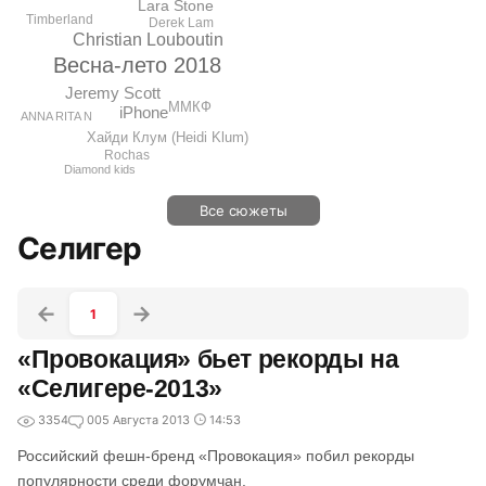
Lara Stone
Timberland
Derek Lam
Christian Louboutin
Весна-лето 2018
Jeremy Scott
ММКФ
iPhone
ANNA RITA N
Хайди Клум (Heidi Klum)
Rochas
Diamond kids
Все сюжеты
Селигер
1
«Провокация» бьет рекорды на
«Селигере-2013»
3354
0
05 Августа 2013
14:53
Российский фешн-бренд «Провокация» побил рекорды
популярности среди форумчан.