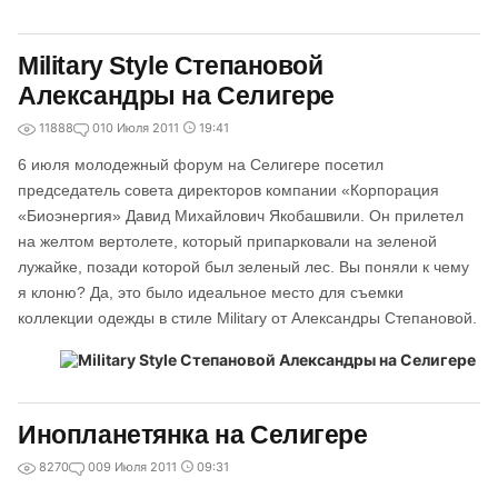
Military Style Степановой
Александры на Селигере
11888
0
10 Июля 2011
19:41
6 июля молодежный форум на Селигере посетил
председатель совета директоров компании «Корпорация
«Биоэнергия» Давид Михайлович Якобашвили. Он прилетел
на желтом вертолете, который припарковали на зеленой
лужайке, позади которой был зеленый лес. Вы поняли к чему
я клоню? Да, это было идеальное место для съемки
коллекции одежды в стиле Military от Александры Степановой.
Инопланетянка на Селигере
8270
0
09 Июля 2011
09:31