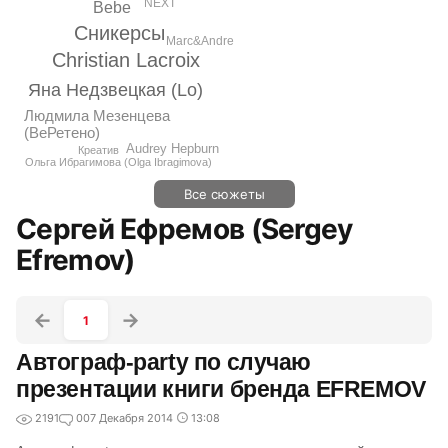
NEXT
Bebe
Сникерсы
Marc&Andre
Christian Lacroix
Яна Недзвецкая (Lo)
Людмила Мезенцева
(ВеРетено)
Audrey Hepburn
Креатив
Ольга Ибрагимова (Olga Ibragimova)
Все сюжеты
Сергей Ефремов (Sergey
Efremov)
1
Автограф-party по случаю
презентации книги бренда EFREMOV
2191
0
07 Декабря 2014
13:08