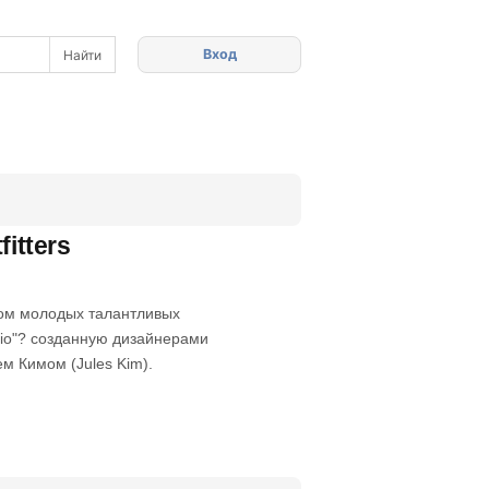
Вход
itters
лом молодых талантливых
dio"? созданную дизайнерами
ем Кимом (Jules Kim).