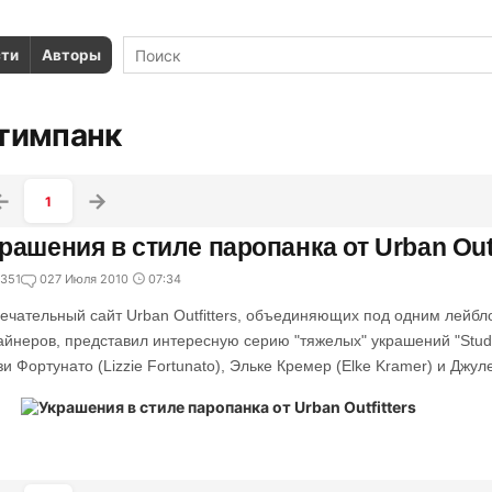
сти
Авторы
тимпанк
1
рашения в стиле паропанка от Urban Outf
351
0
27 Июля 2010
07:34
ечательный сайт Urban Outfitters, объединяющих под одним лейб
айнеров, представил интересную серию "тяжелых" украшений "Stu
зи Фортунато (Lizzie Fortunato), Эльке Кремер (Elke Kramer) и Джул