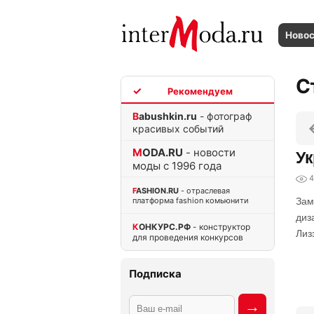
Ново
С
TOP
Babushkin.ru
- фотограф
красивых событий
MODA.RU
- новости
Ук
моды с 1996 года
4
FASHION.RU
- отраслевая
платформа fashion комьюнити
Зам
диз
КОНКУРС.РФ
- конструктор
Лиз
для проведения конкурсов
Подписка