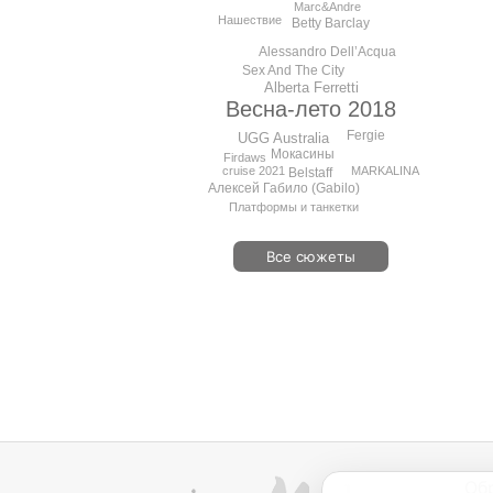
Marc&Andre
Нашествие
Betty Barclay
Alessandro Dell’Acqua
Sex And The City
Alberta Ferretti
Весна-лето 2018
Fergie
UGG Australia
Мокасины
Firdaws
cruise 2021
MARKALINA
Belstaff
Алексей Габило (Gabilo)
Платформы и танкетки
Все сюжеты
Об