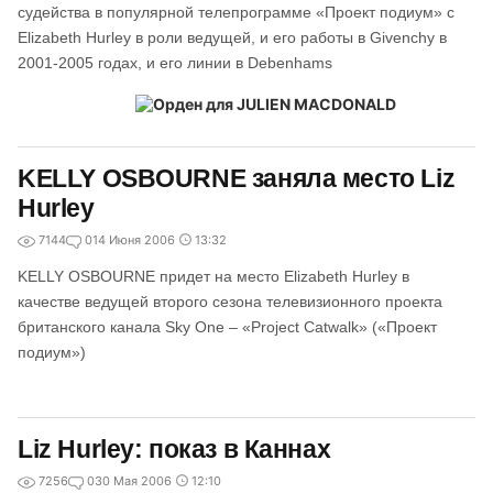
судейства в популярной телепрограмме «Проект подиум» с
Elizabeth Hurley в роли ведущей, и его работы в Givenchy в
2001-2005 годах, и его линии в Debenhams
KELLY OSBOURNE заняла место Liz
Hurley
7144
0
14 Июня 2006
13:32
KELLY OSBOURNE придет на место Elizabeth Hurley в
качестве ведущей второго сезона телевизионного проекта
британского канала Sky One – «Project Catwalk» («Проект
подиум»)
Liz Hurley: показ в Каннах
7256
0
30 Мая 2006
12:10