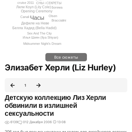
cruise 2011
СНЫ i СЕКРЕТЫ
Лили Коул (Lily Cole)
Богема
Opening Ceremony
Olsen
Часы
Canali
Braccialini
Дефиле на Неве
Белла Хадид (Bella Hadid)
Sex And The City
Илья Шиян (Ilya Shiyan)
Midsummer Night’s Dream
Все сюжеты
Элизабет Херли (Liz Hurley)
1
Детскую коллекцию Лиз Херли
обвинили в излишней
сексуальности
6139
0
12 Декабря 2006
13:08
206 год был весьма неудачным годом для дизайнеров детских