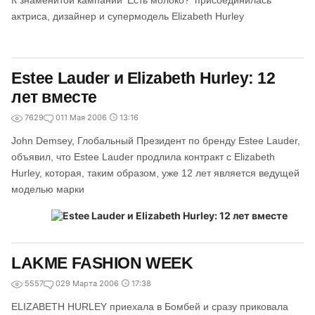
К знаменитой кампании 'Есть молоко?' присоединилась
актриса, дизайнер и супермодель Elizabeth Hurley
Estee Lauder и Elizabeth Hurley: 12
лет вместе
7629
0
11 Мая 2006
13:16
John Demsey, Глобальный Президент по бренду Estee Lauder,
объявил, что Estee Lauder продлила контракт с Elizabeth
Hurley, которая, таким образом, уже 12 лет является ведущей
моделью марки
LAKME FASHION WEEK
5557
0
29 Марта 2006
17:38
ELIZABETH HURLEY приехала в Бомбей и сразу приковала