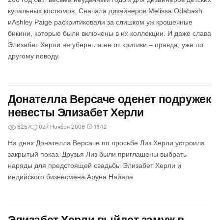
купальных костюмов. Сначала дизайнеров Melissa Odabash
иAshley Paige раскритиковали за слишком уж крошечные
бикини, которые были включены в их коллекции. И даже слава
Элизабет Херли не уберегла ее от критики – правда, уже по
другому поводу.
Донателла Версаче оденет подружек
невесты Элизабет Херли
6257
0
27 Ноября 2006
18:12
На днях Донателла Версаче по просьбе Лиз Херли устроила
закрытый показ. Друзья Лиз были приглашены выбрать
наряды для предстоящей свадьбы Элизабет Херли и
индийского бизнесмена Аруна Найяра