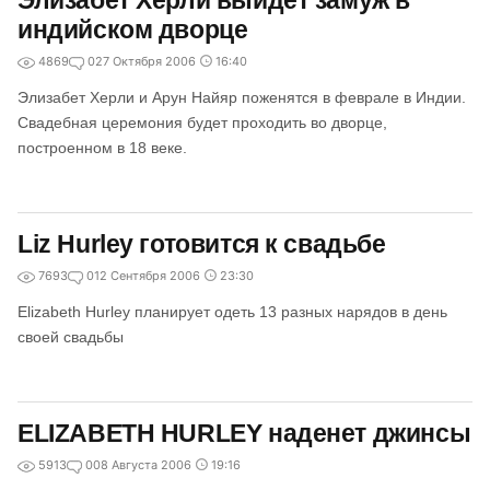
Элизабет Херли выйдет замуж в
индийском дворце
4869
0
27 Октября 2006
16:40
Элизабет Херли и Арун Найяр поженятся в феврале в Индии.
Свадебная церемония будет проходить во дворце,
построенном в 18 веке.
Liz Hurley готовится к свадьбе
7693
0
12 Сентября 2006
23:30
Elizabeth Hurley планирует одеть 13 разных нарядов в день
своей свадьбы
ELIZABETH HURLEY наденет джинсы
5913
0
08 Августа 2006
19:16