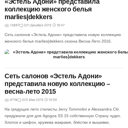
«Эстель Адони» представила
коллекцию женского белья
marlies|dekkers
13887
0
21 Декабря 2015
18:47
Сеть салонов «Эстель Адони» представила новую коллекцию
женского белья marlies|dekkers сезона Весна-Лето 2016.
Сеть салонов «Эстель Адони»
представила новую коллекцию –
весна-лето 2015
9718
0
25 Мая 2015
10:59
На грядущее лето стилисты Jerry Tommolini и Alessandra Clò
придумали для для Agogoa SS 15 собственную Страну чудес.
Хлопок и шифон, кружева макраме, блёстки и вышивки,