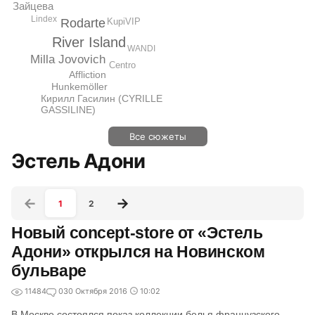
Зайцева
Lindex
KupiVIP
Rodarte
River Island
WANDI
Milla Jovovich
Centro
Affliction
Hunkemöller
Кирилл Гасилин (CYRILLE
GASSILINE)
Все сюжеты
Эстель Адони
1
2
Новый concept-store от «Эстель
Адони» открылся на Новинском
бульваре
11484
0
30 Октября 2016
10:02
В Москве состоялся показ коллекции белья французского