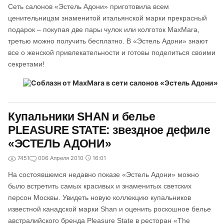
Сеть салонов «Эстель Адони» приготовила всем
ценительницам знаменитой итальянской марки прекрасный
подарок – покупая две пары чулок или колготок MaxMara,
третью можно получить бесплатно. В «Эстель Адони» знают
все о женской привлекательности и готовы поделиться своими
секретами!
Купальники SHAN и белье
PLEASURE STATE: звездное дефиле
«ЭСТЕЛЬ АДОНИ»
7451
0
06 Апреля 2010
16:01
На состоявшемся недавно показе «Эстель Адони» можно
было встретить самых красивых и знаменитых светских
персон Москвы. Увидеть новую коллекцию купальников
известной канадской марки Shan и оценить роскошное белье
австралийского бренда Pleasure State в ресторан «The