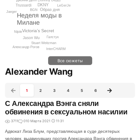
Джонни Депп (Johnny Depp)
DKNY
Trussardi
LeGerJe
Образ дня
BGN
Jaeger
Неделя моды в
Милане
Victoria’s Secret
Nijole
Галстук
Jason Wu
Stuart Weitzman
Александр Рогов
InterCHARM
Все сюжеты
Alexander Wang
1
2
3
4
5
6
С Александра Вэнга сняли
обвинения в сексуальном насилии
3711
0
10 Марта 2021
11:31
Адвокат Лиза Блум, представляющая в суде десятерых
человек, выдвинувших против Александра Вэнга обвинения в