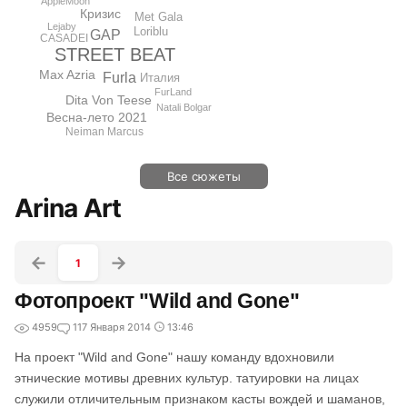
AppleMoon
Кризис
Met Gala
Lejaby
Loriblu
GAP
CASADEI
STREET BEAT
Max Azria
Furla
Италия
FurLand
Dita Von Teese
Natali Bolgar
Весна-лето 2021
Neiman Marcus
Все сюжеты
Arina Art
1
Фотопроект "Wild and Gone"
4959
1
17 Января 2014
13:46
На проект "Wild and Gone" нашу команду вдохновили
этнические мотивы древних культур. татуировки на лицах
служили отличительным признаком касты вождей и шаманов,