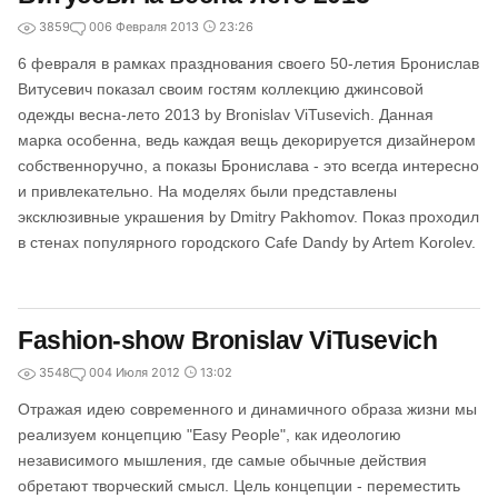
3859
0
06 Февраля 2013
23:26
6 февраля в рамках празднования своего 50-летия Бронислав
Витусевич показал своим гостям коллекцию джинсовой
одежды весна-лето 2013 by Bronislav ViTusevich. Данная
марка особенна, ведь каждая вещь декорируется дизайнером
собственноручно, а показы Бронислава - это всегда интересно
и привлекательно. На моделях были представлены
эксклюзивные украшения by Dmitry Pakhomov. Показ проходил
в стенах популярного городского Cafe Dandy by Artem Korolev.
Fashion-show Bronislav ViTusevich
3548
0
04 Июля 2012
13:02
Отражая идею современного и динамичного образа жизни мы
реализуем концепцию "Easy People", как идеологию
независимого мышления, где самые обычные действия
обретают творческий смысл. Цель концепции - переместить