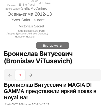
Loewe
Must have
Emilio Pucci
Osman
Stella McCartney
Estee Lauder
Осень-зима 2012-13
Yves Saint Laurent
Victoria’s Secret
Кэти Перри (Katy Perry)
Андреа Дьякони (Andreea Diaconu)
House of Holland
Все сюжеты
Бронислав Витусевич
(Bronislav ViTusevich)
1
Бронислав Витусевич и MAGIA DI
GAMMA представили яркий показ в
Royal Bar
4469
2
08 Июня 2014
23:22