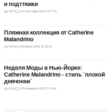
и подттяжки
3477
0
24 Сентября 2003
11:10
Пляжная коллекция от Catherine
Malandrino
3315
0
19 Июня 2003
20:18
Неделя Моды в Нью-Йорке:
Catherine Malandrino - стиль `плохой
девчонки`
4202
0
13 Февраля 2003
13:42