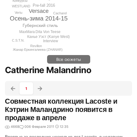
Конкурсы
Pre-fall 2016
WESTLAND
Versace
Vertu
Cacharel
Осень-зима 2014-15
Губернский стиль
Dita Von Teese
MaxMara
Канье Уэст (Kanye West)
C.S.T.N.
Interview
Revillon
Жанар Еркингалиева (ZHANAR)
Все сюжеты
Catherine Malandrino
1
Совместная коллекция Lacoste и
Кэтрин Маландрино появится в
продаже в апреле
4668
0
06 Февраля 2011
12:35
Впервые за последние несколько лет Lacoste, в недавнем