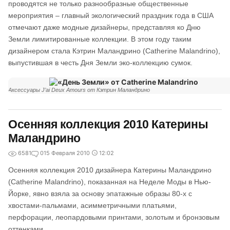
проводятся не только разнообразные общественные
мероприятия – главный экологический праздник года в США
отмечают даже модные дизайнеры, представляя ко Дню
Земли лимитированные коллекции. В этом году таким
дизайнером стала Кэтрин Маландрино (Catherine Malandrino),
выпустившая в честь Дня Земли эко-коллекцию сумок.
Аксессуары J’ai Deux Amours от Кэтрин Маландрино
Осенняя коллекция 2010 Катерины
Маландрино
6581
0
15 Февраля 2010
12:02
Осенняя коллекция 2010 дизайнера Катерины Маландрино
(Catherine Malandrino), показанная на Неделе Моды в Нью-
Йорке, явно взяла за основу эпатажные образы 80-х с
хвостами-пальмами, асимметричными платьями,
перфорации, леопардовыми принтами, золотым и бронзовым
оттенками.