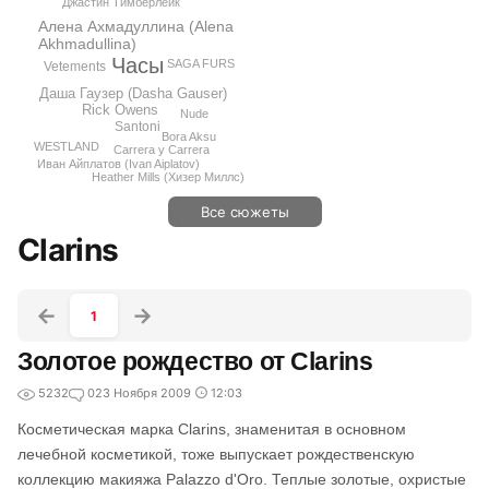
Джастин Тимберлейк
Алена Ахмадуллина (Alena
Akhmadullina)
Часы
SAGA FURS
Vetements
Даша Гаузер (Dasha Gauser)
Rick Owens
Nude
Santoni
Bora Aksu
WESTLAND
Carrera y Carrera
Иван Айплатов (Ivan Aiplatov)
Heather Mills (Хизер Миллс)
Все сюжеты
Clarins
1
Золотое рождество от Clarins
5232
0
23 Ноября 2009
12:03
Косметическая марка Clarins, знаменитая в основном
лечебной косметикой, тоже выпускает рождественскую
коллекцию макияжа Palazzo d'Oro. Теплые золотые, охристые