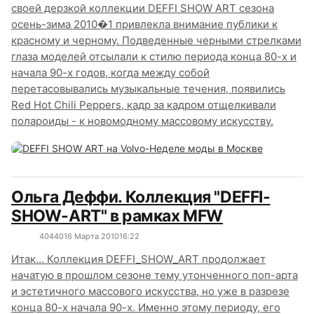
своей дерзкой коллекции DEFFI SHOW ART сезона
осень-зима 2010�1 привлекла внимание публики к
красному и черному. Подведенные черными стрелками
глаза моделей отсылали к стилю периода конца 80-х и
начала 90-х годов, когда между собой
перетасовывались музыкальные течения, появились
Red Hot Chili Peppers, кадр за кадром отщелкивали
полароиды - к новомодному массовому искусству.
Ольга Деффи. Коллекция "DEFFI-
SHOW-ART" в рамках MFW
4044
0
16 Марта 2010
16:22
Итак… Коллекция DEFFI_SHOW_ART продолжает
начатую в прошлом сезоне тему утонченного поп-арта
и эстетичного массового искусства, но уже в разрезе
конца 80-х начала 90-х. Именно этому периоду, его