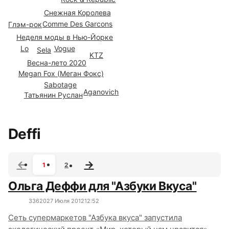
Снежная Королева
Comme Des Garcons
Глэм-рок
Неделя моды в Нью-Йорке
Vogue
Lo
Sela
KTZ
Весна-лето 2020
Megan Fox (Меган Фокс)
Sabotage
Aganovich
Татьянин Руслан
Все сюжеты
Deffi
1
2
Ольга Деффи для "Азбуки Вкуса"
3362
0
27 Июля 2012
12:52
Сеть супермаркетов "Азбука вкуса" запустила