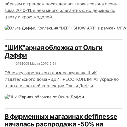
образам и трендам посвящен наш показ сезона осень-
зима 2010-11, в нем много элегантных, но дерзких по
цвету и крою моделей.
"ШИК"арная обложка от Ольги
Дэффи
3153
0
05 Марта 2010
12:51
Обложку апрельского номера журнала ШиК
Издательского дома «ЭДИПРЕСС-КОНЛИГА» украсило
платье из летней коллекции Ольги Деффи.
В фирменных магазинах deffinesse
началась распродажа -50% на