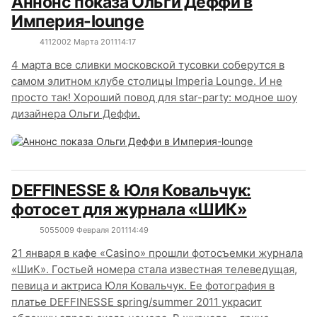
Аннонс показа Ольги Деффи в
Империя-lounge
4112
0
02 Марта 2011
14:17
4 марта все сливки московской тусовки соберутся в
самом элитном клубе столицы Imperia Lounge. И не
просто так! Хороший повод для star-party: модное шоу
дизайнера Ольги Деффи.
DEFFINESSE & Юля Ковальчук:
фотосет для журнала «ШИК»
5055
0
09 Февраля 2011
14:49
21 января в кафе «Casino» прошли фотосъемки журнала
«ШиК». Гостьей номера стала известная телеведущая,
певица и актриса Юля Ковальчук. Ее фотография в
платье DEFFINESSE spring/summer 2011 украсит