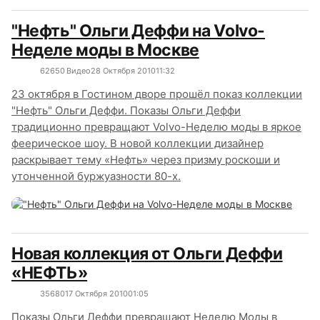
"Нефть" Ольги Деффи на Volvo-
Неделе моды в Москве
6265
0
Видео
28 Октября 2010
11:32
23 октября в Гостином дворе прошёл показ коллекции
"Нефть" Ольги Деффи. Показы Ольги Деффи
традиционно превращают Volvo-Неделю моды в яркое
феерическое шоу. В новой коллекции дизайнер
раскрывает тему «Нефть» через призму роскоши и
утонченной буржуазности 80-х.
Новая коллекция от Ольги Деффи
«НЕФТЬ»
3568
0
17 Октября 2010
01:05
Показы Ольги Деффи превращают Неделю Моды в