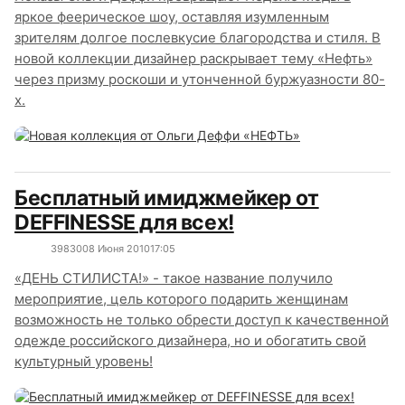
яркое феерическое шоу, оставляя изумленным
зрителям долгое послевкусие благородства и стиля. В
новой коллекции дизайнер раскрывает тему «Нефть»
через призму роскоши и утонченной буржуазности 80-
х.
Бесплатный имиджмейкер от
DEFFINESSE для всех!
3983
0
08 Июня 2010
17:05
«ДЕНЬ СТИЛИСТА!» - такое название получило
мероприятие, цель которого подарить женщинам
возможность не только обрести доступ к качественной
одежде российского дизайнера, но и обогатить свой
культурный уровень!