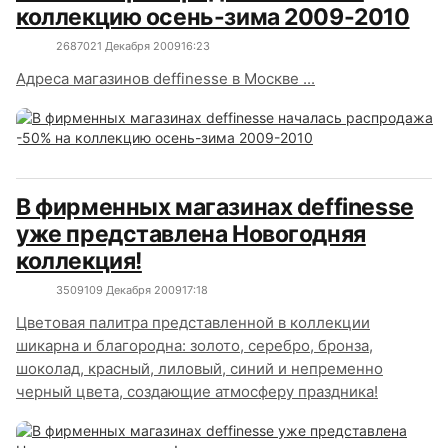
коллекцию осень-зима 2009-2010
2687
0
21 Декабря 2009
16:23
Адреса магазинов deffinesse в Москве ...
В фирменных магазинах deffinesse
уже представлена Новогодняя
коллекция!
3509
1
09 Декабря 2009
17:18
Цветовая палитра представленной в коллекции
шикарна и благородна: золото, серебро, бронза,
шоколад, красный, лиловый, синий и непременно
черный цвета, создающие атмосферу праздника!