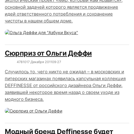
экологический проект «Мир, который нам нравится»,
основной задачей которого является продвижение
идей ответственного потребления и сохранение
чистоты в нашем общем доме.
Сюрприз от Ольги Деффи
4781
0
17 Декабря 2011
09:27
Случилось то, чего никто не ожидал – в московских и
питерских магазинах появилась капсульная коллекция
DEFFINESSE от российского дизайнера Ольги Деффи,
заявившей некоторое время назад о своем уходе из
модного бизнеса.
Модный бренд Deffinesse будет