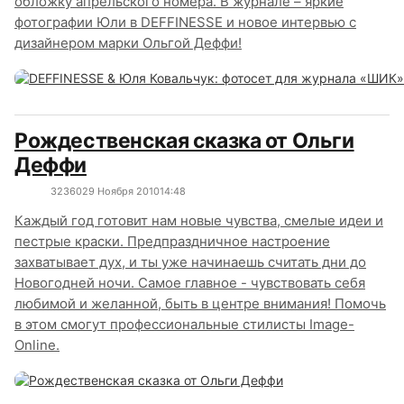
обложку апрельского номера. В журнале – яркие
фотографии Юли в DEFFINESSE и новое интервью с
дизайнером марки Ольгой Деффи!
Рождественская сказка от Ольги
Деффи
3236
0
29 Ноября 2010
14:48
Каждый год готовит нам новые чувства, смелые идеи и
пестрые краски. Предпраздничное настроение
захватывает дух, и ты уже начинаешь считать дни до
Новогодней ночи. Самое главное - чувствовать себя
любимой и желанной, быть в центре внимания! Помочь
в этом смогут профессиональные стилисты Image-
Online.