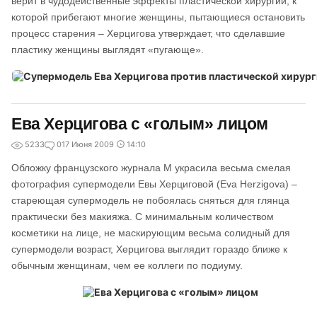
верит в чудодейственные эффекты пластической хирургии, к
которой прибегают многие женщины, пытающиеся остановить
процесс старения – Херцигова утверждает, что сделавшие
пластику женщины выглядят «пугающе».
Ева Херцигова с «голым» лицом
5233
0
17 Июня 2009
14:10
Обложку французского журнала M украсила весьма смелая
фотография супермодели Евы Херциговой (Eva Herzigova) –
стареющая супермодель не побоялась сняться для глянца
практически без макияжа. С минимальным количеством
косметики на лице, не маскирующим весьма солидный для
супермодели возраст, Херцигова выглядит гораздо ближе к
обычным женщинам, чем ее коллеги по подиуму.