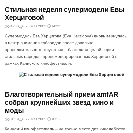
Стильная неделя супермодели Евы
Херциговой
4758
0
25 Мая 2009
14:32
Супермодель Ева Херцигова (Eva Herzigova) вновь вернулась
в центр внимания таблоидов после довольно
продолжительного отсутствия – благодаря целой серии
стильных нарядов, продемонстрированных Херциговой в
рамках Каннского кинофестиваля.
Благотворительный прием amfAR
собрал крупнейших звезд кино и
моды
7032
0
22 Мая 2009
16:13
Каннский кинофестиваль – не только место для кинодебютов,