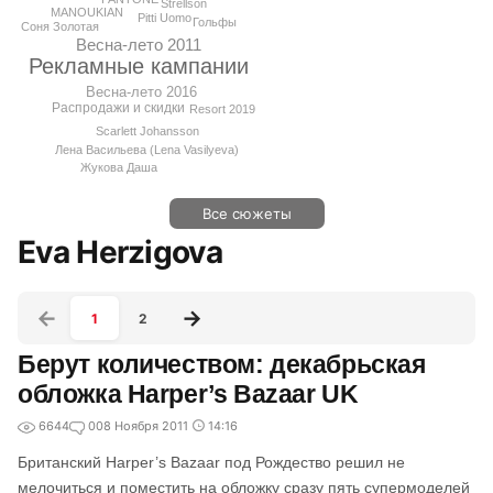
Strellson
MANOUKIAN
Pitti Uomo
Гольфы
Соня Золотая
Весна-лето 2011
Рекламные кампании
Весна-лето 2016
Распродажи и скидки
Resort 2019
Scarlett Johansson
Лена Васильева (Lena Vasilyeva)
Жукова Даша
Все сюжеты
Eva Herzigova
1
2
Берут количеством: декабрьская
обложка Harper’s Bazaar UK
6644
0
08 Ноября 2011
14:16
Британский Harper’s Bazaar под Рождество решил не
мелочиться и поместить на обложку сразу пять супермоделей