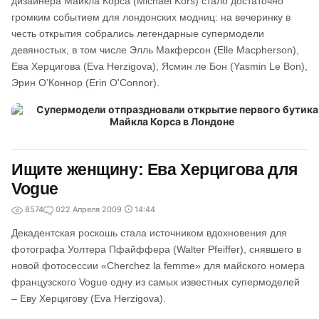
дизайнера Майкла Корса (Michael Kors) стало достаточно
громким событием для лондонских модниц: на вечеринку в
честь открытия собрались легендарные супермодели
девяностых, в том числе Элль Макферсон (Elle Macpherson),
Ева Херцигова (Eva Herzigova), Ясмин ле Бон (Yasmin Le Bon),
Эрин О’Коннор (Erin O'Connor).
Ищите женщину: Ева Херцигова для
Vogue
8574
0
22 Апреля 2009
14:44
Декадентская роскошь стала источником вдохновения для
фотографа Уолтера Пфайффера (Walter Pfeiffer), снявшего в
новой фотосессии «Cherchez la femme» для майского номера
французского Vogue одну из самых известных супермоделей
– Еву Херцигову (Eva Herzigova).