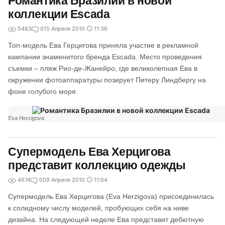
Романтика Бразилии в новой
коллекции Escada
5483
0
15 Апреля 2010
11:36
Топ-модель Ева Герцигова приняла участие в рекламной
кампании знаменитого бренда Escada. Место проведения
съемки – пляж Рио-де-Жанейро, где великолепная Ева в
окружении фотоаппаратуры позирует Питеру Линдбергу на
фоне голубого моря.
Eva Herzigova
Супермодель Ева Херцигова
представит коллекцию одежды
4674
0
09 Апреля 2010
11:04
Супермодель Ева Херцигова (Eva Herzigova) присоединилась
к солидному числу моделей, пробующих себя на ниве
дизайна. На следующей неделе Ева представит дебютную