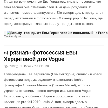
Глядя на великолепную Еву Герцигову, сложно поверить, что
этой весной она отмечала свой 37-й день рождения. В
июньском номере французского Elle супермодель предстанет
перед читателями в фотосессии «Make-up pop collection», где
продемонстрирует главные beauty-тренды этого сезона.
Eva Herzigova
«Грязная» фотосессия Евы
Херциговой для Vogue
6103
0
10 Июня 2010
15:18
Супермодель Ева Херцигова (Eva Herzigova) снялась в новой
фотосессии под руководством знаменитого fashion-
фотографа Стивена Мейзела (Steven Meisel), которая
украсила страницы нового номера итальянского Vogue.
Позировав для обложки Vogue в роскошном платье из
коллекции pre-fall 2010 Louis Vuitton, супермодель в
окружении зеленой листвы выглядела как нимфа. Сама же