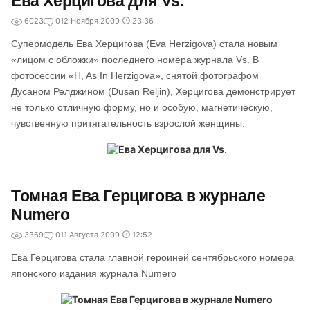
Ева Херцигова для Vs.
6023
0
12 Ноября 2009
23:36
Супермодель Ева Херцигова (Eva Herzigova) стала новым
«лицом с обложки» последнего номера журнала Vs. В
фотосессии «H, As In Herzigova», снятой фотографом
Дусаном Релджином (Dusan Reljin), Херцигова демонстрирует
не только отличную форму, но и особую, магнетическую,
чувственную притягательность взрослой женщины.
Томная Ева Герцигова в журнале
Numero
3369
0
11 Августа 2009
12:52
Ева Герцигова стала главной героиней сентябрьского номера
японского издания журнала Numero