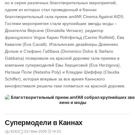
но и серия различных благотворительных мероприятий,
одним из которых стал проведенный в Каннах
благотворительный гала-прием amfAR Cinema Against AIDS.
Гостями мероприятия стали крупнейшие звезды моды –
Донателла Версаче (Donatella Versace), редактор
французского Vogue Карин Ройтфельд (Carine Roitfeld), Ева
Кавалли (Eva Cavalli). Итальянские дизайнеры Доменико
Дольче и Стефано Габбана (Domenico Dolce & Stefano
Gabbana) позировали на красной дорожке гала-приема в
компании супермоделей Евы Херциговой (Eva Herzigova),
Наташи Поли (Natasha Poly) и Клаудии Шиффер (Claudia
Schiffer), которая впервые за все время Каннского
кинофестиваля решила-таки появиться на красной дорожке.
Супермодели в Каннах
6262
0
21 Мая 2009
14:33