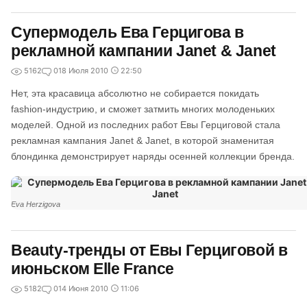
Супермодель Ева Герцигова в
рекламной кампании Janet & Janet
5162
0
18 Июля 2010
22:50
Нет, эта красавица абсолютно не собирается покидать
fashion-индустрию, и сможет затмить многих молоденьких
моделей. Одной из последних работ Евы Герциговой стала
рекламная кампания Janet & Janet, в которой знаменитая
блондинка демонстрирует наряды осенней коллекции бренда.
Eva Herzigova
Beauty-тренды от Евы Герциговой в
июньском Elle France
5182
0
14 Июня 2010
11:06