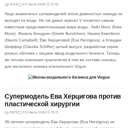
8154
0
17 Июля 2009
12:19
Лица знаменитых супермоделей эпохи девяностых никогда не
выходят из моды. Не так давно журнал V посвятил самым
известным представительницам мира моды - Кейт Мосс (Kate
Moss), Жизель Бюндхен (Gisele Bundchen), Наоми Кэмпбелл
(Naomi Campbell), Еве Херциговой (Eva Herzigova), и Клаудии
Шиффер (Claudia Schiffer) целый выпуск, разработав серию
разных обложек с лицами звезд модельного бизнеса. Теперь
же теплая компания практически в том же составе снялась
для июльского номера итальянского Vogue.
Супермодель Ева Херцигова против
пластической хирургии
5975
0
13 Июля 2009
19:21
36-летняя супермодель Ева Херцигова (Eva Herzigova) не