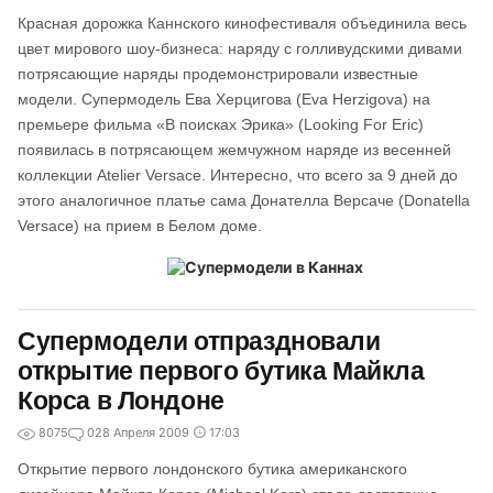
Красная дорожка Каннского кинофестиваля объединила весь
цвет мирового шоу-бизнеса: наряду с голливудскими дивами
потрясающие наряды продемонстрировали известные
модели. Супермодель Ева Херцигова (Eva Herzigova) на
премьере фильма «В поисках Эрика» (Looking For Eric)
появилась в потрясающем жемчужном наряде из весенней
коллекции Atelier Versace. Интересно, что всего за 9 дней до
этого аналогичное платье сама Донателла Версаче (Donatella
Versace) на прием в Белом доме.
Супермодели отпраздновали
открытие первого бутика Майкла
Корса в Лондоне
8075
0
28 Апреля 2009
17:03
Открытие первого лондонского бутика американского