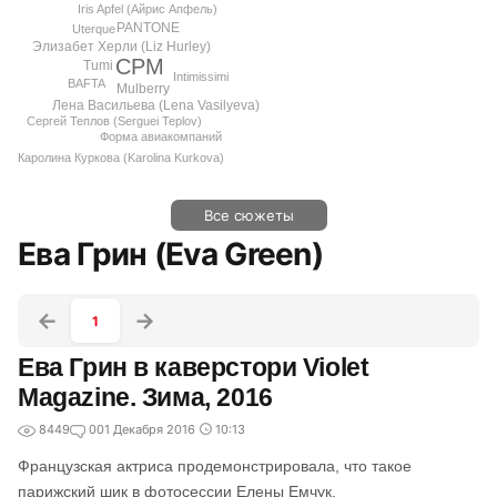
Iris Apfel (Айрис Апфель)
PANTONE
Uterque
Элизабет Херли (Liz Hurley)
CPM
Tumi
Intimissimi
BAFTA
Mulberry
Лена Васильева (Lena Vasilyeva)
Сергей Теплов (Serguei Teplov)
Форма авиакомпаний
Каролина Куркова (Karolina Kurkova)
Все сюжеты
Ева Грин (Eva Green)
1
Ева Грин в каверстори Violet
Magazine. Зима, 2016
8449
0
01 Декабря 2016
10:13
Французская актриса продемонстрировала, что такое
парижский шик в фотосессии Елены Емчук.