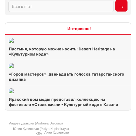
Интересно
Пустыня, которую можно носить: Desert Heritage на
«Культурном коде»
«Город мастеров»: двенадцать голосов татарстанского
дизайна
Иракский дом моды представил коллекцию на
фестивале «Стиль жизни - Культурный код» в Казани
Андреа Дьякони (Andreea Diaconu)
Юлия Купинская (Yuliya Kupinskaya)
Анна Курникова
IKEA