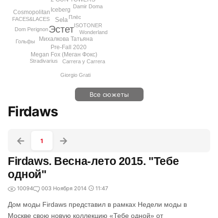
Damir Doma
Iceberg
Cosmopolitan
Плёс
Sela
FACES&LACES
ISOTONER
Эстет
Dom Perignon
Wonderland
Михалкова Татьяна
Гольфы
Pre-Fall 2020
Megan Fox (Меган Фокс)
Stradivarius
Carrera y Carrera
Giorgio Grati
Все сюжеты
Firdaws
1
Firdaws. Весна-лето 2015. "Тебе
одной"
10094
0
03 Ноября 2014
11:47
Дом моды Firdaws представил в рамках Недели моды в
Москве свою новую коллекцию «Тебе одной» от