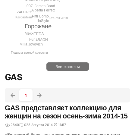
Алина Асси (Alina Assi)
007. James Bond
Alberta Ferretti
ZAFFIRO
Pitti Uomo
Kardashian
Pre-fall 2010
InStyle
Горожане
Mexx
CFDA
Furla
BAON
Milla Jovovich
Подиум зрелой красоты
Все сюжеты
GAS
1
GAS представляет коллекцию для
женщин на сезон осень-зима 2014-15
2640
0
28 Августа 2014
11:57
«Винтажный бар» - так можно описать настроение и тему