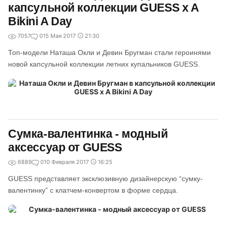
капсульной коллекции GUESS x A
Bikini A Day
7057
0
15 Мая 2017
21:30
Топ-модели Наташа Окли и Девин Бругман стали героинями
новой капсульной коллекции летних купальников GUESS.
Сумка-валентинка - модный
аксессуар от GUESS
6889
0
10 Февраля 2017
16:25
GUESS представляет эксклюзивную дизайнерскую “сумку-
валентинку” с клатчем-конвертом в форме сердца.