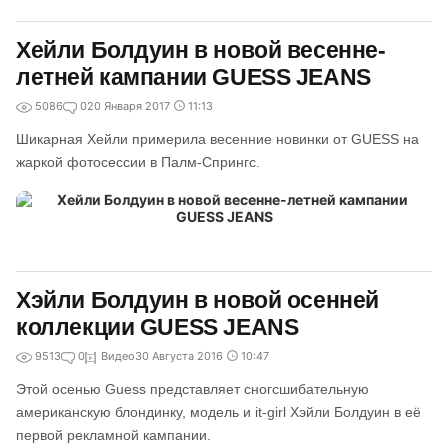
Хейли Болдуин в новой весенне-
летней кампании GUESS JEANS
5086
0
20 Января 2017
11:13
Шикарная Хейли примерила весенние новинки от GUESS на
жаркой фотосессии в Палм-Спрингс.
Хэйли Болдуин в новой осенней
коллекции GUESS JEANS
9513
0
Видео
30 Августа 2016
10:47
Этой осенью Guess представляет сногсшибательную
американскую блондинку, модель и it-girl Хэйли Болдуин в её
первой рекламной кампании.