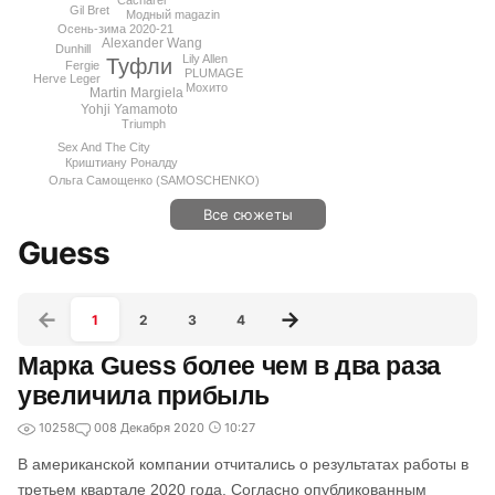
Cacharel
Gil Bret
Модный magazin
Осень-зима 2020-21
Alexander Wang
Dunhill
Lily Allen
Туфли
Fergie
PLUMAGE
Herve Leger
Мохито
Martin Margiela
Yohji Yamamoto
Triumph
Sex And The City
Криштиану Роналду
Ольга Самощенко (SAMOSCHENKO)
Все сюжеты
Guess
1
2
3
4
Марка Guess более чем в два раза
увеличила прибыль
10258
0
08 Декабря 2020
10:27
В американской компании отчитались о результатах работы в
третьем квартале 2020 года. Согласно опубликованным