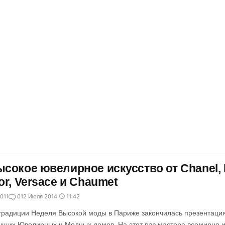
сокое ювелирное искусство от Chanel, L
or, Versace и Chaumet
011
0
12 Июля 2014
11:42
традиции Неделя Высокой моды в Париже закончилась презентаци
ущих Ювелирных и Модных домов. На этот раз мастера всемирно 