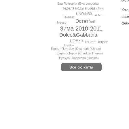
5
Ева Лонгория (Eva Longoria)
Неделя моды в Бразилии
Кол
UNOde50
L.A.M.B.
све
Теннис
Эстет
Deffi
Meucci
фан
Зима 2010-2011
Dolce&Gabbana
L’Officiel
Iris van Herpen
Centro
Гвинет Пэлтроу (Gwyneth Paltrow)
Шарлиз Терон (Charlize Theron)
Русудан Кобякова (Rusiko)
Все сюжеты