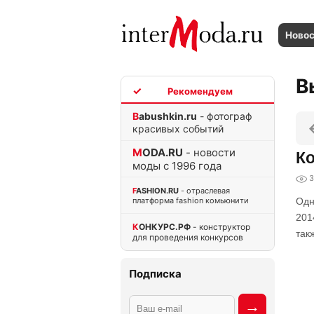
Ново
В
TOP
Babushkin.ru
- фотограф
красивых событий
MODA.RU
- новости
Ко
моды с 1996 года
3
FASHION.RU
- отраслевая
платформа fashion комьюнити
Одн
201
КОНКУРС.РФ
- конструктор
так
для проведения конкурсов
Подписка