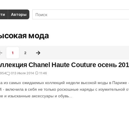
сти
Авторы
ысокая мода
1
2
ллекция Chanel Haute Couture осень 20
954
0
13 Июля 2014
11:46
а из самых ожидаемых коллекций недели высокой моды в Париже -
4 - включила в себя не только роскошные наряды с изумительной о
же и изысканные аксессуары и обувь...