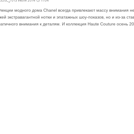
320
0
13 Июля 2014
11:04
лекции модного дома Chanel всегда привлекают массу внимания не
жей экстравагантной нотки и эпатажных шоу-показов, но и из-за с
атичного внимания к деталям. И коллекция Haute Couture осень 20