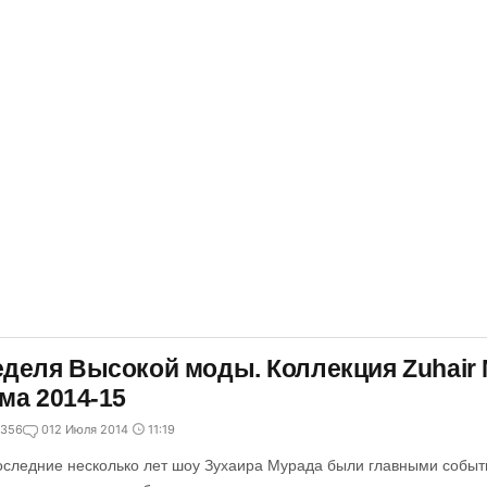
деля Высокой моды. Коллекция Zuhair 
ма 2014-15
356
0
12 Июля 2014
11:19
оследние несколько лет шоу Зухаира Мурада были главными собы