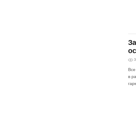
За
ос
3
Все
в р
гар