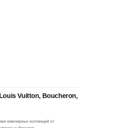
ouis Vuitton, Boucheron,
ями ювелирных коллекций от
известных брендов