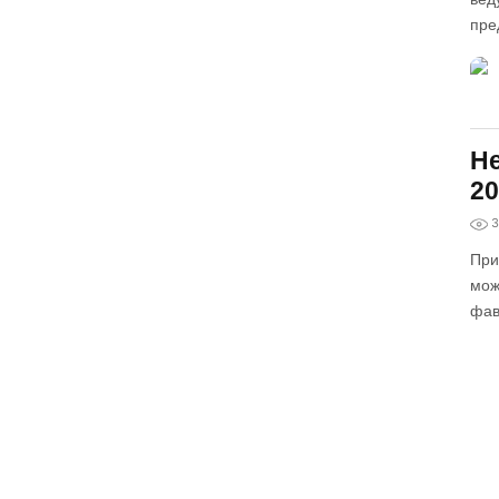
пре
Не
20
3
При
мож
фав