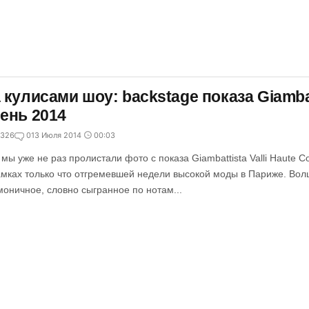
 кулисами шоу: backstage показа Giambatt
ень 2014
326
0
13 Июля 2014
00:03
 мы уже не раз пролистали фото с показа Giambattista Valli Haute 
амках только что отгремевшей недели высокой моды в Париже. Во
моничное, словно сыгранное по нотам...