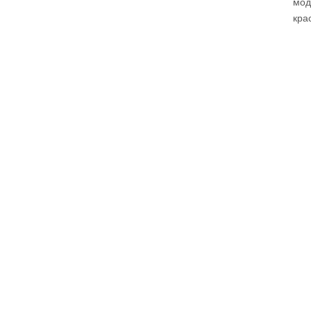
мод
кра