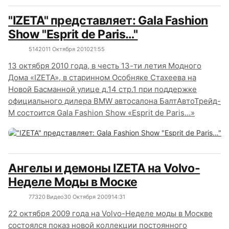
"IZETA" представляет: Gala Fashion
Show "Esprit de Paris…"
5142
0
11 Октября 2010
21:55
13 октября 2010 года, в честь 13-ти летия Модного
Дома «IZETA», в старинном Особняке Стахеева на
Новой Басманной улице д.14 стр.1 при поддержке
официального дилера BMW автосалона БалтАвтоТрейд-
М состоится Gala Fashion Show «Esprit de Paris…»
Ангелы и демоны IZETA на Volvo-
Неделе Моды в Моске
7732
0
Видео
30 Октября 2009
14:31
22 октября 2009 года на Volvo-Неделе моды в Москве
состоялся показ новой коллекции постоянного