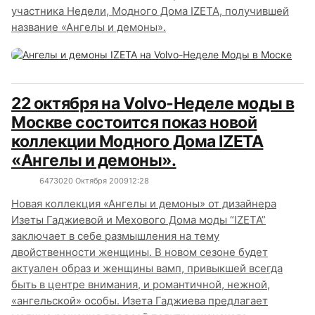
участника Недели, Модного Дома IZETA, получившей
название «Ангелы и демоны».
22 октября на Volvo-Неделе моды в
Москве состоится показ новой
коллекции Модного Дома IZETA
«Ангелы и демоны».
6473
0
20 Октября 2009
12:28
Новая коллекция «Ангелы и демоны» от дизайнера
Изеты Гаджиевой и Мехового Дома моды “IZETA”
заключает в себе размышления на тему
двойственности женщины. В новом сезоне будет
актуален образ и женщины вамп, привыкшей всегда
быть в центре внимания, и романтичной, нежной,
«ангельской» особы. Изета Гаджиева предлагает