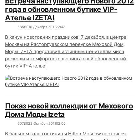
Встреча наступающего Нового 2012
года в обновленном бутике VIP-
Ателье IZETA!
5855
0
10 Декабря 2011
22:43
В канун новогодних праздников, 7 декабря, в центре
Москвы на Расторгуевском переулке Меховой Дом
Моды IZETA представил истинным ценителям мира
роскоши и комфортного шопинга свой обновленный
бутик VIP-Ателье!
Показ новой коллекции от Мехового
Дома Моды Izeta
6078
0
22 Октября 2011
02:00
В бальном зале гостиницы Hilton Moscow состоялся