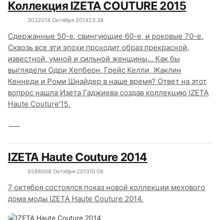
Коллекция IZETA COUTURE 2015
3032
0
14 Октября 2014
23:38
Сдержанные 50-е, свингующие 60-е, и роковые 70-е.
Сквозь все эти эпохи проходит образ прекрасной,
известной, умной и сильной женщины... Как бы
выглядели Одри Хепберн, Грейс Келли, Жаклин
Кеннеди и Роми Шнайдер в наше время? Ответ на этот
вопрос нашла Изета Гаджиева создав коллекцию IZETA
Haute Couture'15.
IZETA Haute Couture 2014
6588
0
08 Октября 2013
10:06
7 октября состоялся показ новой коллекции мехового
дома моды IZETA Haute Couture 2014.