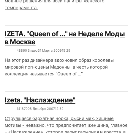
модные решения для всей палитры женского
темперамента.
IZETA. "Queen of ..." на Неделе Моды
в Москве
4886
0
Видео
31 Марта 2009
15:29
На этот раз дизайнера вдохновил образ королевы
мировой поп-сцены Мадонны, в честь которой
коллекция называется "Queen of ..."
Izeta. "Наслаждение"
14187
0
08 Декабря 2007
12:52
Струящаяся бархатная норка, рысий мех, хищные
мотивы - неважно, что предпочитает женщина, главное
– «Наслаждение», которое дарит гармония и красота, в