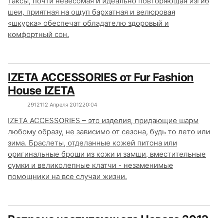
таксы, почти невесомая и идеально повторяющая изгиб
шеи, приятная на ощуп бархатная и велюровая
«шкурка» обеспечат обладателю здоровый и
комфортный сон.
IZETA ACCESSORIES от Fur Fashion
House IZETA
2912
1
12 Апреля 2012
20:04
IZETA ACCESSORIES – это изделия, придающие шарм
любому образу, не зависимо от сезона, будь то лето или
зима. Браслеты, отделанные кожей питона или
оригинальные броши из кожи и замши, вместительные
сумки и великолепные клатчи - незаменимые
помощники на все случаи жизни.