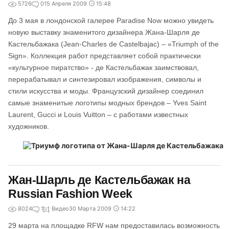
5726
0
15 Апреля 2009
15:48
До 3 мая в лондонской галерее Paradise Now можно увидеть
новую выставку знаменитого дизайнера Жана-Шарля де
Кастельбажака (Jean-Charles de Castelbajac) – «Triumph of the
Sign». Коллекция работ представляет собой практически
«культурное пиратство» - де Кастельбажак заимствовал,
перерабатывал и синтезировал изображения, символы и
стили искусства и моды. Французский дизайнер соединил
самые знаменитые логотипы модных брендов – Yves Saint
Laurent, Gucci и Louis Vuitton – с работами известных
художников.
Жан-Шарль де Кастельбажак на
Russian Fashion Week
8024
1
Видео
30 Марта 2009
14:22
29 марта на площадке RFW нам предоставилась возможность