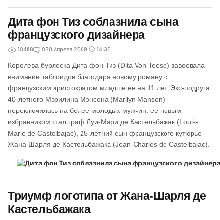
Дита фон Тиз соблазнила сына
французского дизайнера
10488
0
30 Апреля 2009
14:36
Королева бурлеска Дита фон Тиз (Dita Von Teese) завоевала
внимание таблоидов благодаря новому роману с
французским аристократом младше ее на 11 лет. Экс-подруга
40-летнего Мэрилина Мэнсона (Marilyn Manson)
переключилась на более молодых мужчин: ее новым
избранником стал граф Луи-Мари де Кастельбажак (Louis-
Marie de Castelbajac), 25-летний сын французского кутюрье
Жана-Шарля де Кастельбажака (Jean-Charles de Castelbajac).
Триумф логотипа от Жана-Шарля де
Кастельбажака