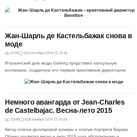
Жан-Шарль де Кастельбажак снова в
моде
6179
0
04 Октября 2016
10:16
Итальянский дом моды Iceberg представил капсульную
коллекцию, созданную его первым креативным директором.
Немного авангарда от Jean-Charles
de Castelbajac. Весна-лето 2015
3346
0
28 Ноября 2014
10:26
Автор платья-долларовой купюры и платья-портрета Барака
Обамы посвятил весну и лето 2015 года абстрактному и