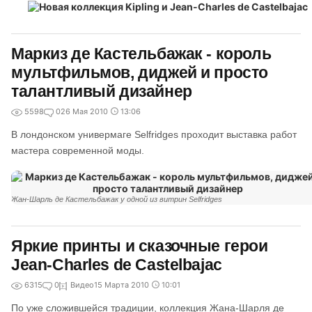
Маркиз де Кастельбажак - король
мультфильмов, диджей и просто
талантливый дизайнер
5598
0
26 Мая 2010
13:06
В лондонском универмаге Selfridges проходит выставка работ
мастера современной моды.
Жан-Шарль де Кастельбажак у одной из витрин Selfridges
Яркие принты и сказочные герои
Jean-Charles de Castelbajac
6315
0
Видео
15 Марта 2010
10:01
По уже сложившейся традиции, коллекция Жана-Шарля де