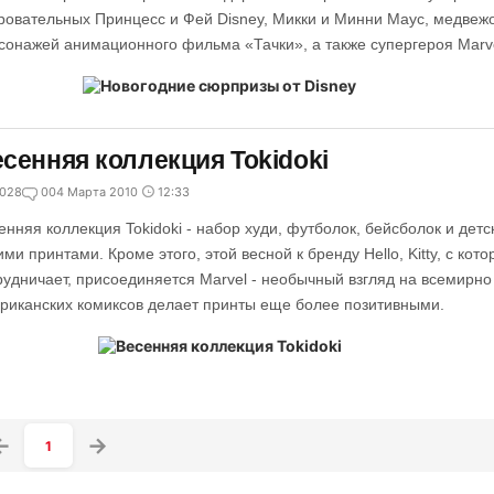
ровательных Принцесс и Фей Disney, Микки и Минни Маус, медвежо
сонажей анимационного фильма «Тачки», а также супергероя Marv
сенняя коллекция Tokidoki
028
0
04 Марта 2010
12:33
енняя коллекция Tokidoki - набор худи, футболок, бейсболок и де
ими принтами. Кроме этого, этой весной к бренду Hello, Kitty, с кото
рудничает, присоединяется Marvel - необычный взгляд на всемирн
риканских комиксов делает принты еще более позитивными.
1