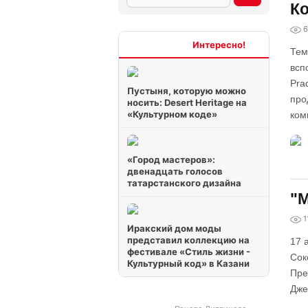
Ко
6
Интересно
Тем
всп
Pra
Пустыня, которую можно
про
носить: Desert Heritage на
«Культурном коде»
ком
«Город мастеров»:
двенадцать голосов
татарстанского дизайна
"М
1
Иракский дом моды
представил коллекцию на
17 
фестивале «Стиль жизни -
Сок
Культурный код» в Казани
Пре
Дже