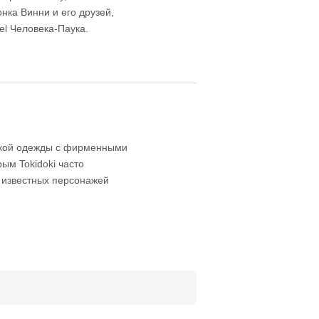
нка Винни и его друзей,
el Человека-Паука.
тской одежды с фирменными
рым Tokidoki часто
о известных персонажей