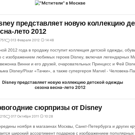
sney представляет новую коллекцию д
сна-лето 2012
751
0
13 Февраля 2012
14:48
ной 2012 года в продажу поступит коллекция детской одежды, обуви
о с изображением любимых героев Disney, включая легендарных М
вежонка Винни и его друзей, очаровательных Принцесс и Фей Disn
ьма Disney/Pixar «Тачки», а также супергероя Marvel - Человека-Па
вогодние сюрпризы от Disney
215
0
17 Октября 2011
10:28
ередины ноября в магазинах Москвы, Санкт-Петербурга и других к
вится широкий ассортимент подарков с изображением популярных г