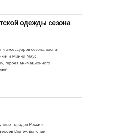
етской одежды сезона
 и аксессуаров сезона весна-
икки и Минни Маус,
ey, героев анимационного
ука!
рупных городов России
ероев Disney, включая