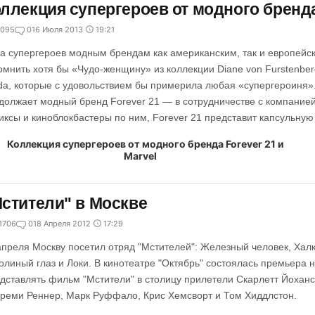
ллекция супергероев от модного бренда 
095
0
16 Июля 2013
19:21
а супергероев модным брендам как американским, так и европейск
омнить хотя бы «Чудо-женщину» из коллекции Diane von Furstenbe
da, которые с удовольствием бы примерила любая «супергероиня».
должает модный бренд Forever 21 — в сотрудничестве с компание
иксы и киноблокбастеры по ним, Forever 21 представит капсульную
стители" в Москве
1706
0
18 Апреля 2012
17:29
апреля Москву посетил отряд "Мстителей": Железный человек, Халк
олиный глаз и Локи. В кинотеатре "Октябрь" состоялась премьера н
дставлять фильм "Мстители" в столицу прилетели Скарлетт Йохан
реми Реннер, Марк Руффало, Крис Хемсворт и Том Хиддлстон.