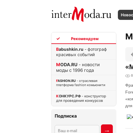
Ново
M
TOP
Babushkin.ru
- фотограф
красивых событий
MODA.RU
- новости
«М
моды с 1996 года
8
FASHION.RU
- отраслевая
платформа fashion комьюнити
Фра
For
КОНКУРС.РФ
- конструктор
«ко
для проведения конкурсов
для
Подписка