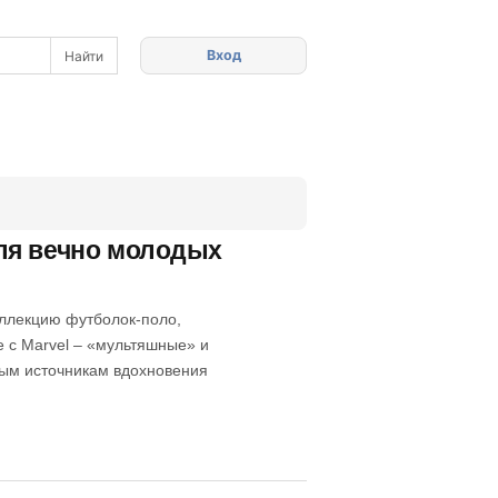
Вход
ля вечно молодых
оллекцию футболок-поло,
е с Marvel – «мультяшные» и
ным источникам вдохновения