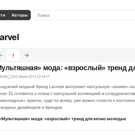
сти
Авторы
arvel
1
ультяшная» мода: «взрослый» тренд д
939
0
22 Июля 2013
14:17
нцузский модный бренд Lacoste выпускает капсульную «аниме»-к
ever 21 готовится к осени с капсульной коллекцией в сотрудничеств
миксоидные» принты, судя по всему, уже можно отнести к постоян
 модных дизайнеров и брендов.