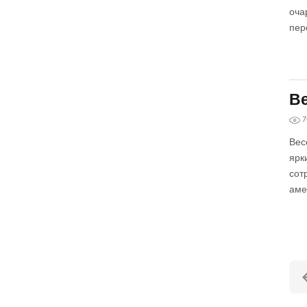
оча
пер
Ве
7
Вес
ярк
сот
аме