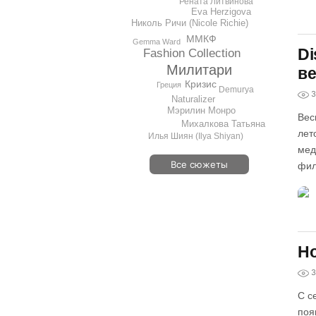
Рената Литвинова
Eva Herzigova
Николь Ричи (Nicole Richie)
ММКФ
Gemma Ward
Di
Fashion Collection
Милитари
ве
Кризис
Греция
Demurya
3
Naturalizer
Мэрилин Монро
Вес
Михалкова Татьяна
лет
Илья Шиян (Ilya Shiyan)
мед
Все сюжеты
фил
Но
3
С с
поя