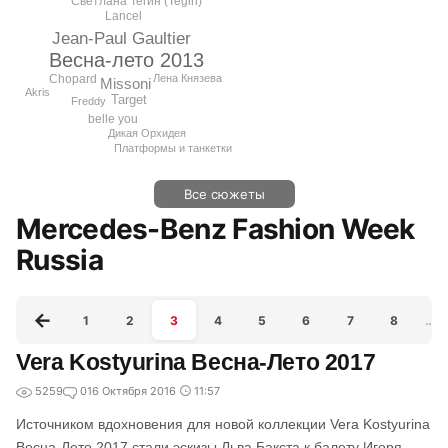
Светлана Тегин (Tegin)
Lancel
Jean-Paul Gaultier
Весна-лето 2013
Лена Князева
Chopard
Missoni
Akris
Target
Freddy
belle you
Дикая Орхидея
Платформы и танкетки
Все сюжеты
Mercedes-Benz Fashion Week
Russia
1
2
3
4
5
6
7
8
…
Vera Kostyurina Весна-Лето 2017
5259
0
16 Октября 2016
11:57
Источником вдохновения для новой коллекции Vera Kostyurina
Весна-Лето 2017 стали эскизы Льва Бакста к балету Игоря